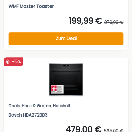
WMF Master Toaster
199,99 €
279,00 €
Zum Deal
-15%
Deals
,
Haus & Garten
,
Haushalt
Bosch HBA272BB3
479,00 €
565,00 €