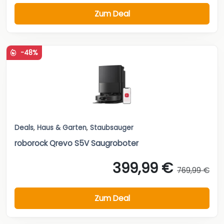
Zum Deal
-48%
Deals
,
Haus & Garten
,
Staubsauger
roborock Qrevo S5V Saugroboter
399,99 €
769,99 €
Zum Deal