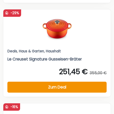
-29%
Deals
,
Haus & Garten
,
Haushalt
Le Creuset Signature Gusseisen-Bräter
251,45 €
355,00 €
Zum Deal
-16%