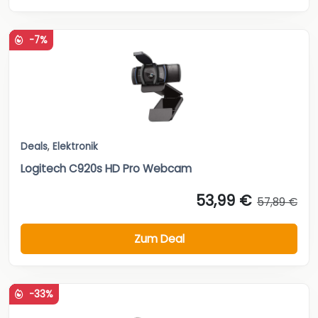
-7%
Deals
,
Elektronik
Logitech C920s HD Pro Webcam
53,99 €
57,89 €
Zum Deal
-33%