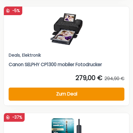
-5%
Deals
,
Elektronik
Canon SELPHY CP1300 mobiler Fotodrucker
279,00 €
294,90 €
Zum Deal
-37%