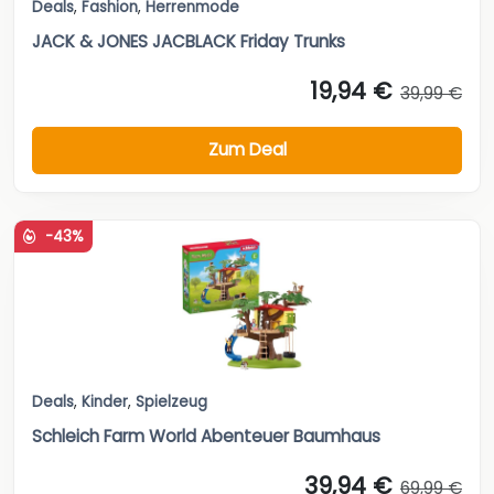
Deals
,
Fashion
,
Herrenmode
JACK & JONES JACBLACK Friday Trunks
19,94 €
39,99 €
Zum Deal
-43%
Deals
,
Kinder
,
Spielzeug
Schleich Farm World Abenteuer Baumhaus
39,94 €
69,99 €