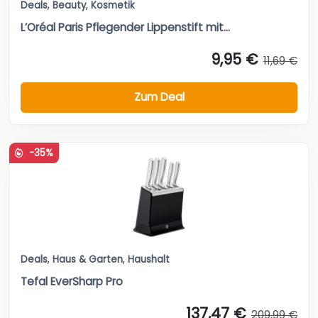
Deals
,
Beauty
,
Kosmetik
L’Oréal Paris Pflegender Lippenstift mit...
9,95 €
11,69 €
Zum Deal
-35%
Deals
,
Haus & Garten
,
Haushalt
Tefal EverSharp Pro
137,47 €
209,99 €