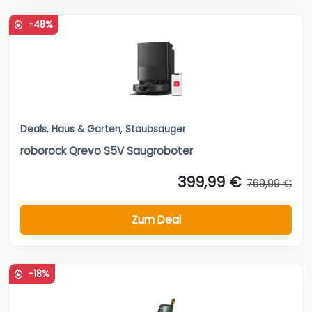
-48%
Deals
,
Haus & Garten
,
Staubsauger
roborock Qrevo S5V Saugroboter
399,99 €
769,99 €
Zum Deal
-18%