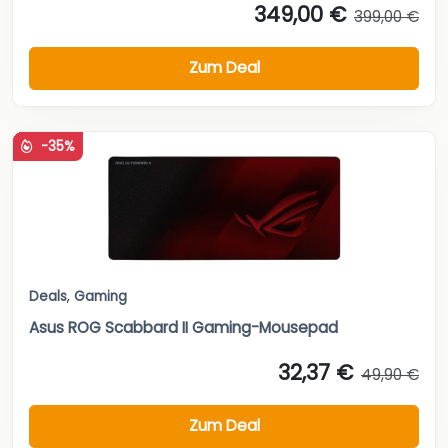
349,00 €
399,00 €
Zum Deal
-35%
Deals
,
Gaming
Asus ROG Scabbard II Gaming-Mousepad
32,37 €
49,90 €
Zum Deal