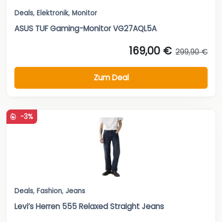
Deals
,
Elektronik
,
Monitor
ASUS TUF Gaming-Monitor VG27AQL5A
169,00 €
299,90 €
Zum Deal
-3%
Deals
,
Fashion
,
Jeans
Levi’s Herren 555 Relaxed Straight Jeans