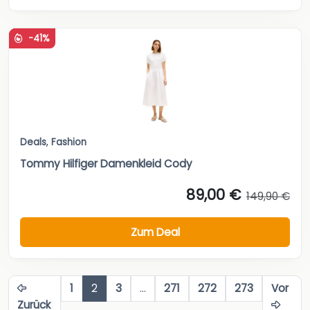
-41%
Deals
,
Fashion
Tommy Hilfiger Damenkleid Cody
89,00 €
149,90 €
Zum Deal
1
2
3
…
271
272
273
Vor
Zurück