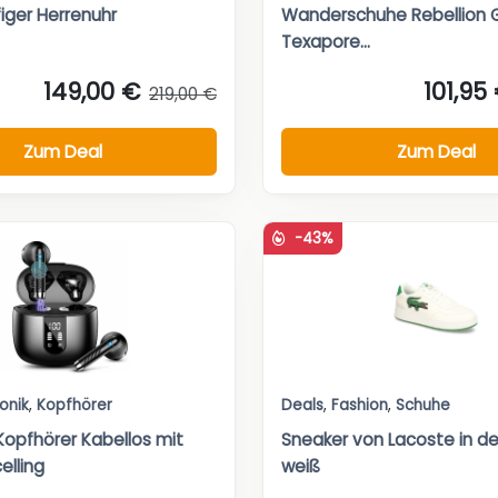
iger Herrenuhr
Wanderschuhe Rebellion 
Texapore...
149,00 €
101,95
219,00 €
Zum Deal
Zum Deal
-43%
ronik
,
Kopfhörer
Deals
,
Fashion
,
Schuhe
Kopfhörer Kabellos mit
Sneaker von Lacoste in de
elling
weiß