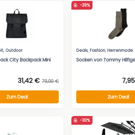
-39%
it
,
Outdoor
Deals
,
Fashion
,
Herrenmode
sack City Backpack Mini
Socken von Tommy Hilfige
31,42 €
7,9
79,00 €
Zum Deal
Zum Deal
-30%