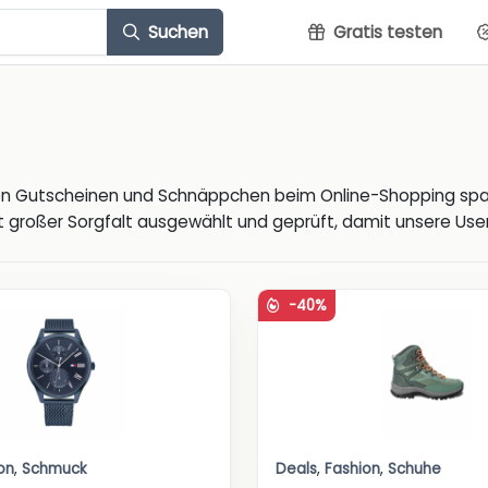
Suchen
Gratis testen
ven Gutscheinen und Schnäppchen beim Online-Shopping spa
 großer Sorgfalt ausgewählt und geprüft, damit unsere User 
-40%
on
,
Schmuck
Deals
,
Fashion
,
Schuhe