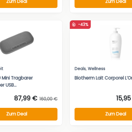
Zum Deal
Zum Deal
-43%
it
Deals
,
Wellness
 Mini Tragbarer
Biotherm Lait Corporel L’Or
r USB...
87,99 €
15,95
160,00 €
Zum Deal
Zum Deal