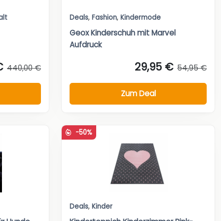
alt
Deals
,
Fashion
,
Kindermode
Geox Kinderschuh mit Marvel
Aufdruck
€
29,95 €
440,00 €
54,95 €
Zum Deal
-50%
Deals
,
Kinder