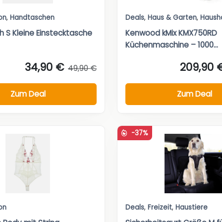
on
,
Handtaschen
Deals
,
Haus & Garten
,
Haush
h S Kleine Einstecktasche
Kenwood kMix KMX750RD
Küchenmaschine – 1000...
34,90 €
209,90 
49,90 €
Zum Deal
Zum Deal
-37%
on
Deals
,
Freizeit
,
Haustiere