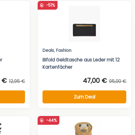
-51%
Deals
,
Fashion
r
Bifold Geldtasche aus Leder mit 12
Kartenfächer
5 €
47,00 €
12,95 €
95,00 €
Zum Deal
-44%