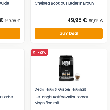
Guide
Chelsea Boot aus Leder in Braun
 €
49,95 €
169,95 €
89,95 €
Zum Deal
-32%
Deals
,
Haus & Garten
,
Haushalt
r Farbe
De’Longhi Kaffeevollautomat
Magnifica mit...