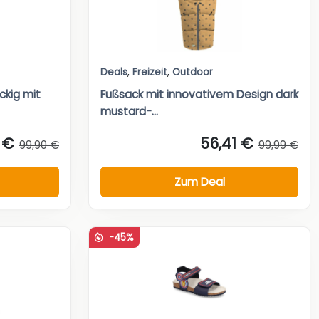
Deals
,
Freizeit
,
Outdoor
ckig mit
Fußsack mit innovativem Design dark
mustard-...
 €
56,41 €
99,90 €
99,99 €
Zum Deal
-45%