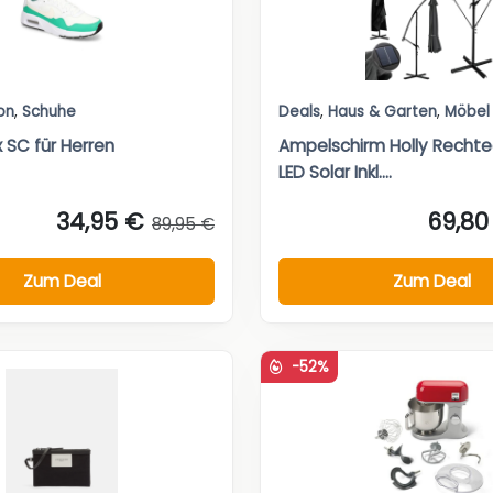
on
,
Schuhe
Deals
,
Haus & Garten
,
Möbel
x SC für Herren
Ampelschirm Holly Rechte
LED Solar Inkl....
34,95 €
69,80
89,95 €
Zum Deal
Zum Deal
-52%