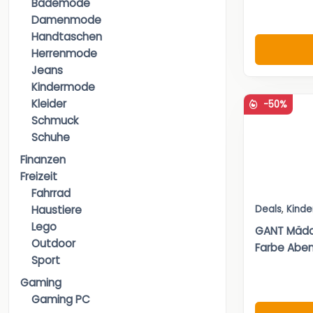
Bademode
Damenmode
Handtaschen
Herrenmode
Jeans
Kindermode
Kleider
-50%
Schmuck
Schuhe
Finanzen
Freizeit
Fahrrad
Deals
,
Kinde
Haustiere
Lego
GANT Mädch
Outdoor
Farbe Abe
Sport
Gaming
Gaming PC