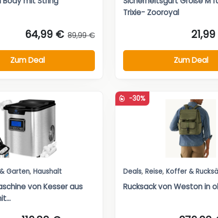
 Body mit String
Sicherheitsgurt Größe M f
Trixie- Zooroyal
64,99 €
21,99
89,99 €
Zum Deal
Zum Deal
-30%
 & Garten
,
Haushalt
Deals
,
Reise
,
Koffer & Rucks
aschine von Kesser aus
Rucksack von Weston in ol
t...