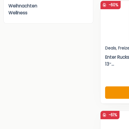
-60%
Weihnachten
Wellness
Deals
,
Freize
Enter Ruck
13″...
-61%