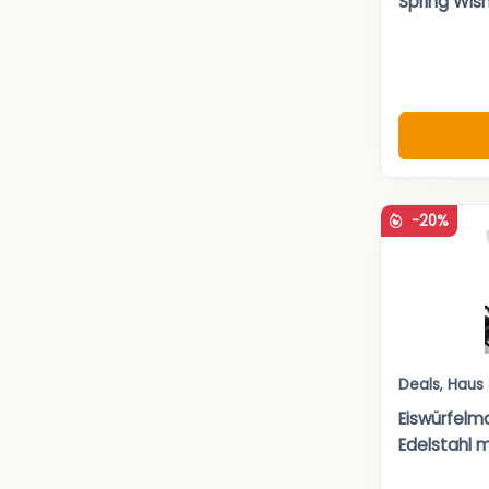
Spring Wish
-20%
Deals
,
Haus
Eiswürfelm
Edelstahl mi