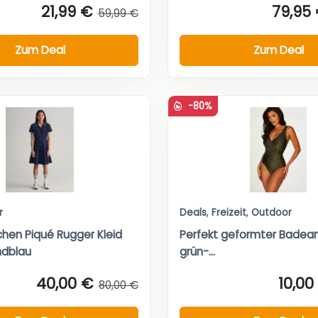
21,99 €
79,95
59,99 €
Zum Deal
Zum Deal
-80%
r
Deals
,
Freizeit
,
Outdoor
en Piqué Rugger Kleid
Perfekt geformter Badean
ndblau
grün-...
40,00 €
10,00
80,00 €