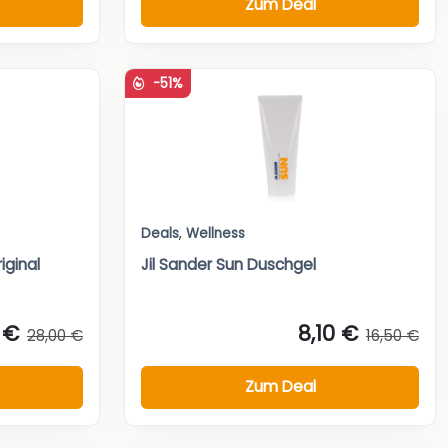
Zum Deal
-51%
Deals
,
Wellness
iginal
Jil Sander Sun Duschgel
 €
8,10 €
28,00 €
16,50 €
Zum Deal