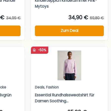
ür Hunde
Kinderteppich Kinderzimmer Pink-
Mytoys
 €
34,90 €
34,99 €
69,80 €
Zum Deal
-50%
äcke
Deals
,
Fashion
ivgrün
Essential Rundhalssweatshirt für
Damen Soothing...