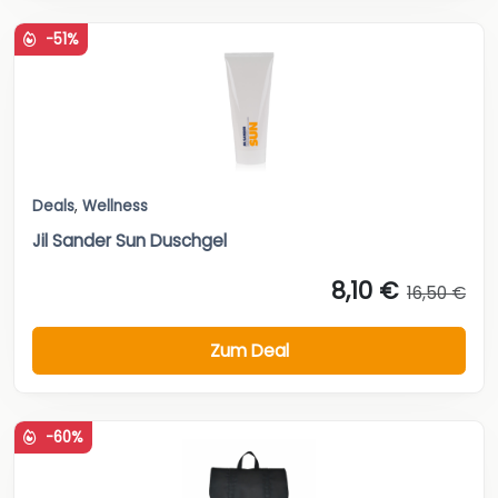
-51%
Deals
,
Wellness
Jil Sander Sun Duschgel
8,10 €
16,50 €
Zum Deal
-60%