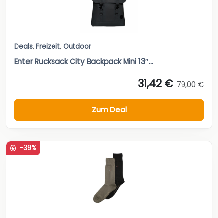
Deals
,
Freizeit
,
Outdoor
Enter Rucksack City Backpack Mini 13″...
31,42 €
79,00 €
Zum Deal
-39%