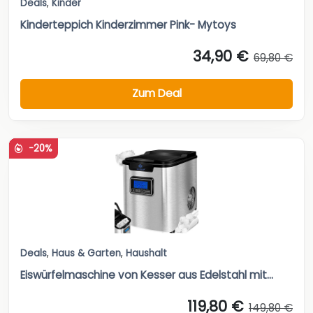
Deals
,
Kinder
Kinderteppich Kinderzimmer Pink- Mytoys
34,90 €
69,80 €
Zum Deal
-20%
Deals
,
Haus & Garten
,
Haushalt
Eiswürfelmaschine von Kesser aus Edelstahl mit...
119,80 €
149,80 €