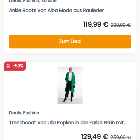
Deals
,
Fashion
,
Schuhe
Ankle Boots von Alba Moda aus Rauleder
119,99 €
209,99 €
Zum Deal
-50%
Deals
,
Fashion
Trenchcoat von Ulla Popken in der Farbe Grün mit...
129,49 €
259,00 €