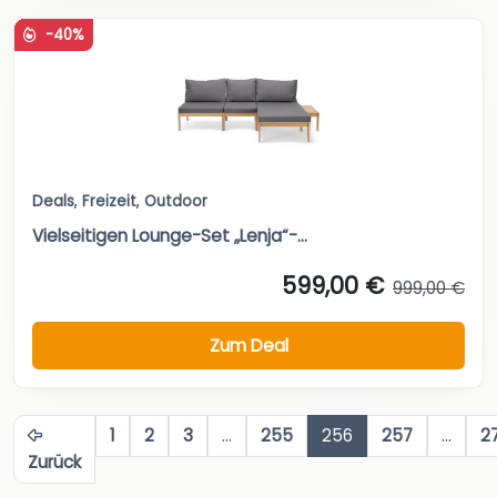
-40%
Deals
,
Freizeit
,
Outdoor
Vielseitigen Lounge-Set „Lenja“-...
599,00 €
999,00 €
Zum Deal
1
2
3
…
255
256
257
…
2
Zurück