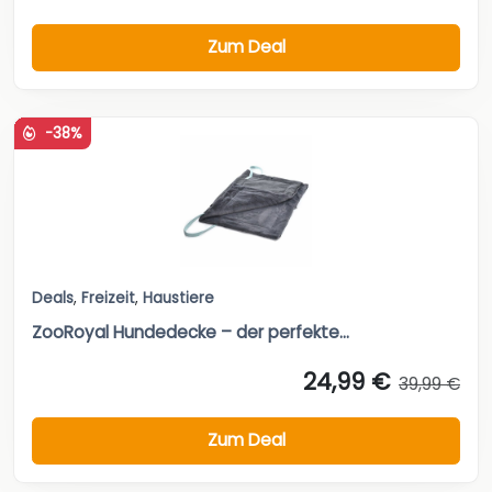
Zum Deal
-38%
Deals
,
Freizeit
,
Haustiere
ZooRoyal Hundedecke – der perfekte...
24,99 €
39,99 €
Zum Deal