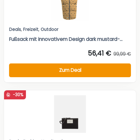
Deals
,
Freizeit
,
Outdoor
Fußsack mit innovativem Design dark mustard-...
56,41 €
99,99 €
Zum Deal
-30%