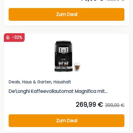
Zum Deal
-32%
Deals
,
Haus & Garten
,
Haushalt
De’Longhi Kaffeevollautomat Magnifica mit...
269,99 €
399,00 €
Zum Deal