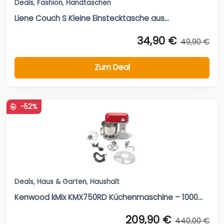
Deals
,
Fashion
,
Handtaschen
Liene Couch S Kleine Einstecktasche aus...
34,90 €
49,90 €
Zum Deal
-52%
Deals
,
Haus & Garten
,
Haushalt
Kenwood kMix KMX750RD Küchenmaschine – 1000...
209,90 €
440,00 €