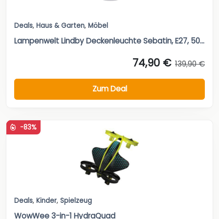
Deals
,
Haus & Garten
,
Möbel
Lampenwelt Lindby Deckenleuchte Sebatin, E27, 50...
74,90 €
139,90 €
Zum Deal
-83%
Deals
,
Kinder
,
Spielzeug
WowWee 3-in-1 HydraQuad