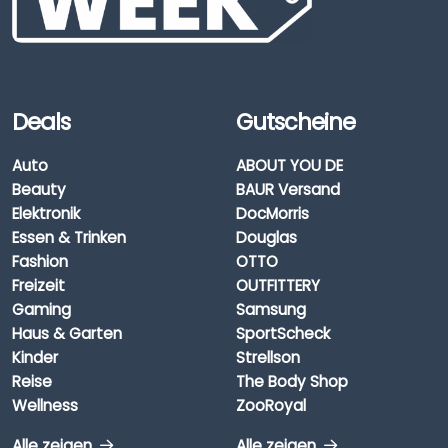
Deals
Gutscheine
Auto
ABOUT YOU DE
Beauty
BAUR Versand
Elektronik
DocMorris
Essen & Trinken
Douglas
Fashion
OTTO
Freizeit
OUTFITTERY
Gaming
Samsung
Haus & Garten
SportScheck
Kinder
Strellson
Reise
The Body Shop
Wellness
ZooRoyal
Alle zeigen
Alle zeigen