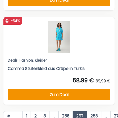
Zum Deal
-34%
Deals
,
Fashion
,
Kleider
Comma Stufenkleid aus Crêpe in Türkis
58,99 €
89,99 €
Zum Deal
1
2
3
…
256
257
258
…
2