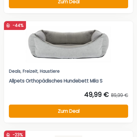
Zum Deal
-44%
Deals
,
Freizeit
,
Haustiere
Allpets Orthopädisches Hundebett Mila S
49,99 €
89,99 €
Zum Deal
-23%