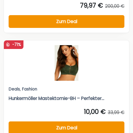
79,97 €
200,00 €
Zum Deal
-71%
Deals
,
Fashion
Hunkermöller Mastektomie-BH – Perfekter...
10,00 €
33,99 €
Zum Deal