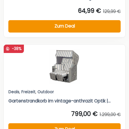
64,99 €
129,99 €
Zum Deal
-38%
Deals
,
Freizeit
,
Outdoor
Gartenstrandkorb im vintage-anthrazit Optik |...
799,00 €
1.299,00 €