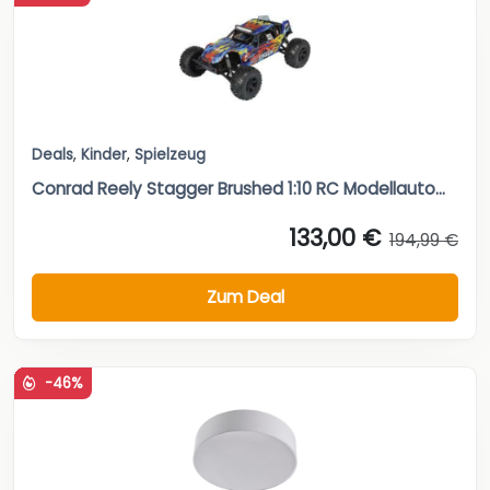
Deals
,
Kinder
,
Spielzeug
Conrad Reely Stagger Brushed 1:10 RC Modellauto...
133,00 €
194,99 €
Zum Deal
-46%