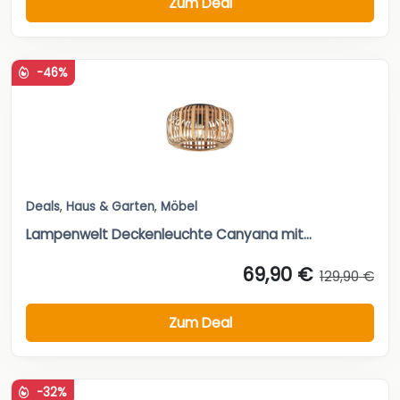
Zum Deal
-46%
Deals
,
Haus & Garten
,
Möbel
Lampenwelt Deckenleuchte Canyana mit...
69,90 €
129,90 €
Zum Deal
-32%