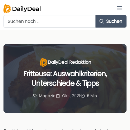
Suchen
DailyDeal Redaktion
Fritteuse: Auswahlkriterien,
Unterschiede & Tipps
Magazin
·
Okt., 2021
·
6 Min