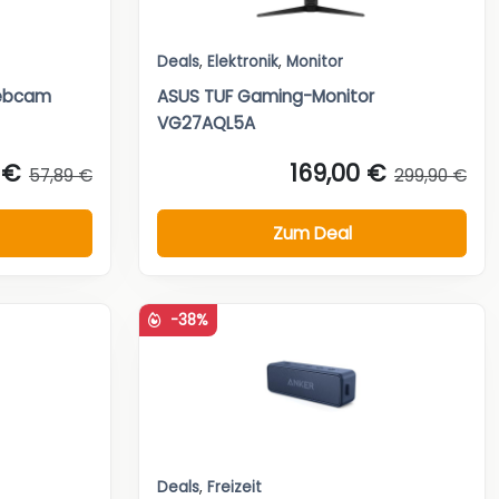
Deals
,
Elektronik
,
Monitor
Webcam
ASUS TUF Gaming-Monitor
VG27AQL5A
 €
169,00 €
57,89 €
299,90 €
Zum Deal
-38%
Deals
,
Freizeit