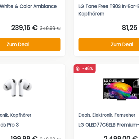
e White & Color Ambiance
LG Tone Free T90S In-Ear-
Kopfhörern
239,16 €
81,25
349,99 €
Zum Deal
Zum Deal
-46%
ronik
,
Kopfhörer
Deals
,
Elektronik
,
Fernseher
ds Pro 3
LG OLED77C6ELB Premium
199,99 €
2.499,00 €