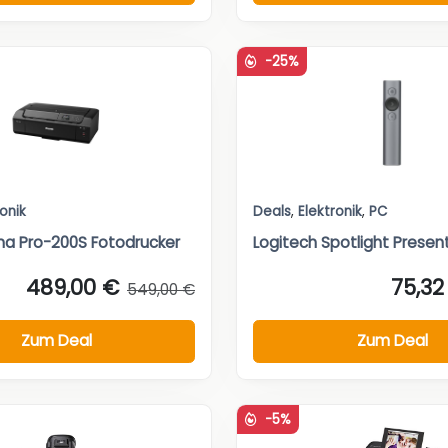
-25%
ronik
Deals
,
Elektronik
,
PC
a Pro-200S Fotodrucker
Logitech Spotlight Presen
489,00 €
75,32
549,00 €
Zum Deal
Zum Deal
-5%