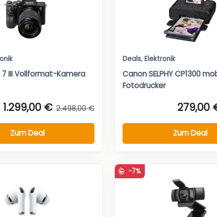
ronik
Deals
,
Elektronik
 7 III Vollformat-Kamera
Canon SELPHY CP1300 mob
Fotodrucker
1.299,00 €
279,00 
2.498,00 €
Zum Deal
Zum Deal
-7%