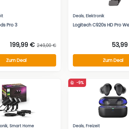
it
Deals
,
Elektronik
ds Pro 3
Logitech C920s HD Pro 
199,99 €
53,99
249,00 €
Zum Deal
Zum Deal
-9%
ronik
,
Smart Home
Deals
,
Freizeit