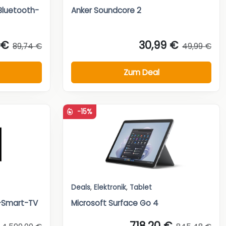
Bluetooth-
Anker Soundcore 2
 €
30,99 €
89,74 €
49,99 €
Zum Deal
-15%
Deals
,
Elektronik
,
Tablet
-Smart-TV
Microsoft Surface Go 4
718,20 €