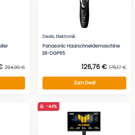
Deals
,
Elektronik
iler
Panasonic Haarschneidemaschine
ER-DGP65
€
126,76 €
294,90 €
176,17 €
Zum Deal
-44%