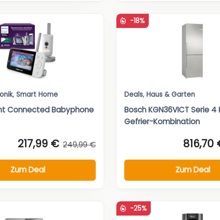
-18%
ronik
,
Smart Home
Deals
,
Haus & Garten
vent Connected Babyphone
Bosch KGN36VICT Serie 4 
Gefrier-Kombination
217,99 €
816,70 
249,99 €
Zum Deal
Zum Deal
-25%