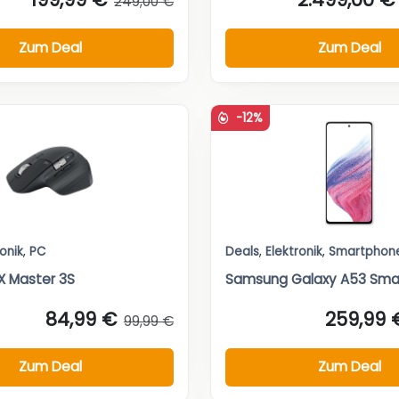
249,00 €
Zum Deal
Zum Deal
-12%
ronik
,
PC
Deals
,
Elektronik
,
Smartphon
X Master 3S
Samsung Galaxy A53 Sma
84,99 €
259,99 
99,99 €
Zum Deal
Zum Deal