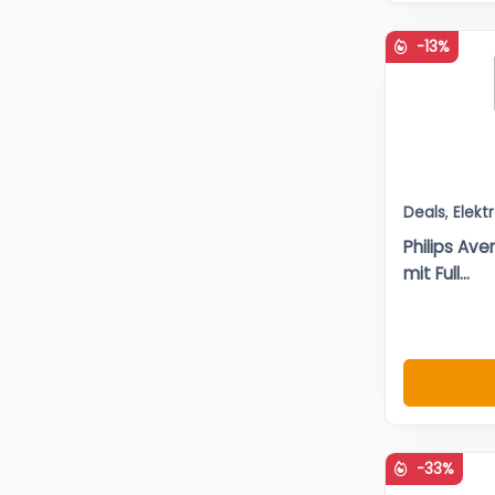
-13%
Deals
,
Elekt
Philips A
mit Full...
-33%