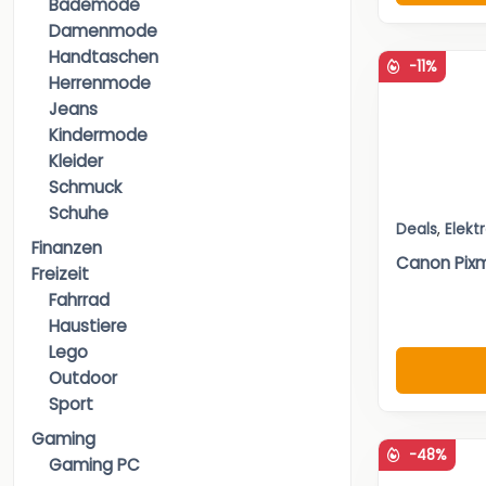
Bademode
Damenmode
Handtaschen
-11%
Herrenmode
Jeans
Kindermode
Kleider
Schmuck
Schuhe
Deals
,
Elekt
Finanzen
Canon Pixm
Freizeit
Fahrrad
Haustiere
Lego
Outdoor
Sport
Gaming
-48%
Gaming PC