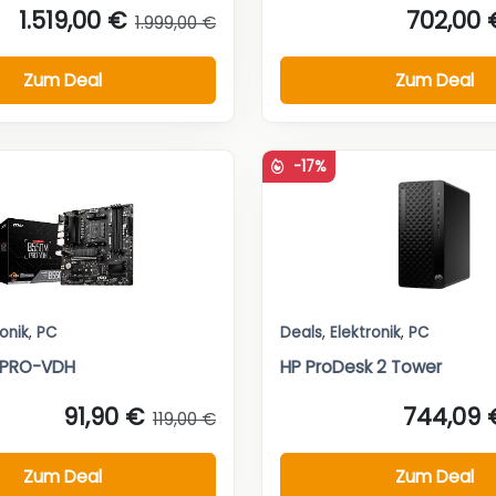
1.519,00 €
702,00 
1.999,00 €
Zum Deal
Zum Deal
-17%
ronik
,
PC
Deals
,
Elektronik
,
PC
 PRO-VDH
HP ProDesk 2 Tower
91,90 €
744,09 
119,00 €
Zum Deal
Zum Deal