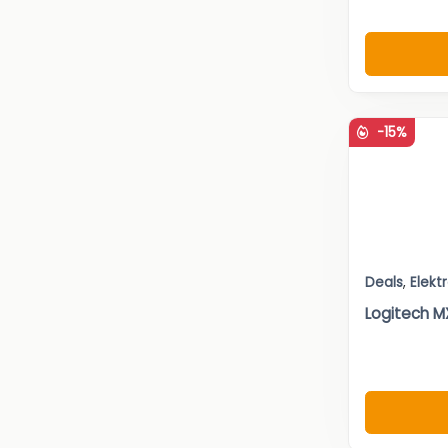
-15%
Deals
,
Elekt
Logitech M