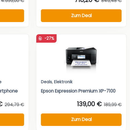
4.599,00 €
845,48 €
Zum Deal
-27%
e
Deals
,
Elektronik
rtphone
Epson Expression Premium XP-7100
€
139,00 €
294,79 €
189,99 €
Zum Deal