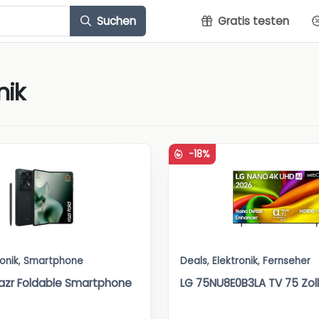
Suchen
Gratis testen
nik
-18%
ronik
,
Smartphone
Deals
,
Elektronik
,
Fernseher
azr Foldable Smartphone
LG 75NU8E0B3LA TV 75 Zoll