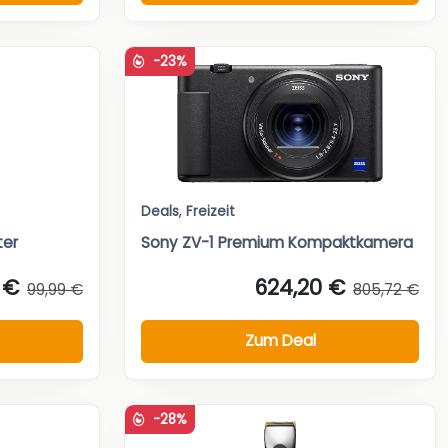
-23%
Deals
,
Freizeit
ter
Sony ZV-1 Premium Kompaktkamera
 €
624,20 €
99,99 €
805,72 €
Zum Deal
-28%