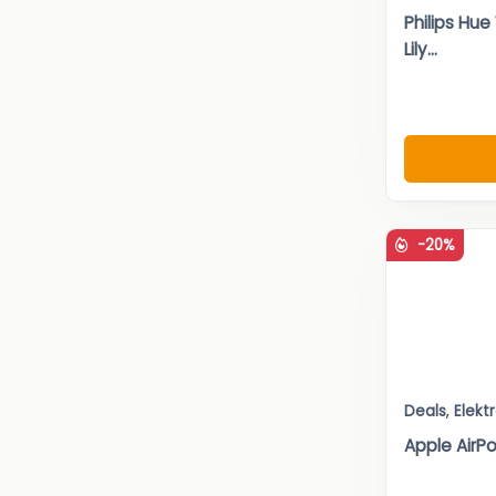
Philips Hu
Lily...
-20%
Deals
,
Elekt
Apple AirPo