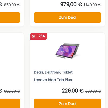
€
979,00 €
859,00 €
1.149,00 €
Zum Deal
-26%
Deals
,
Elektronik
,
Tablet
Lenovo Idea Tab Plus
€
229,00 €
892,50 €
309,00 €
Zum Deal