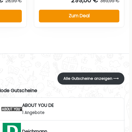
€
299,00 €
28,99 €
369,99 €
Zum Deal
Alle Gutscheine anzeigen ⟶
ode Gutscheine
ABOUT YOU DE
1 Angebote
Deichmann