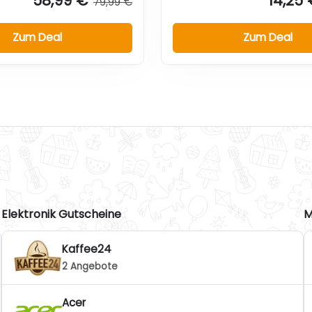
58,99 €
14,25 
79,99 €
Zum Deal
Zum Deal
Elektronik Gutscheine
M
Kaffee24
2 Angebote
Acer