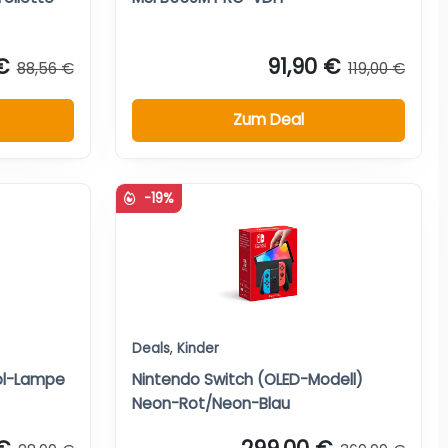
€
91,90 €
88,56 €
119,00 €
Zum Deal
-19%
Deals
,
Kinder
ol-Lampe
Nintendo Switch (OLED-Modell)
Neon-Rot/Neon-Blau