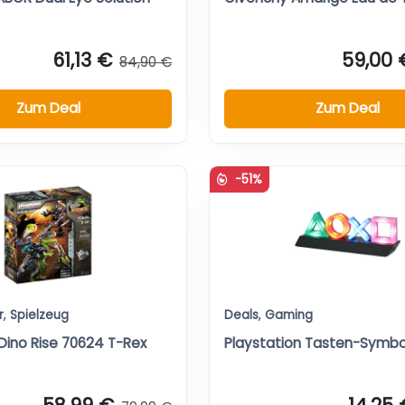
61,13 €
59,00 
84,90 €
Zum Deal
Zum Deal
-51%
r
,
Spielzeug
Deals
,
Gaming
Dino Rise 70624 T-Rex
Playstation Tasten-Symb