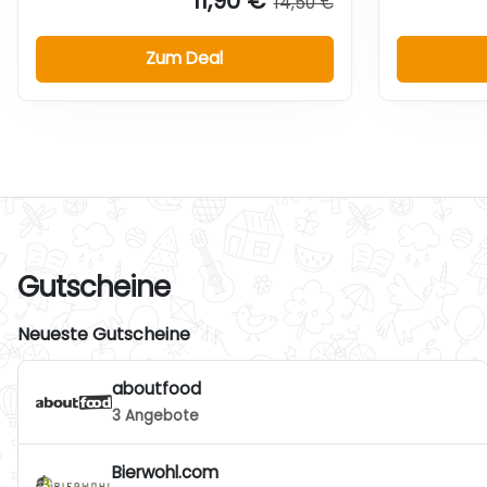
11,90 €
14,50 €
Zum Deal
Gutscheine
Neueste Gutscheine
aboutfood
3 Angebote
Bierwohl.com