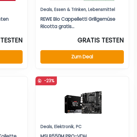
Deals
,
Essen & Trinken
,
Lebensmittel
sten
REWE Bio Cappelletti Grillgemüse
Ricotta gratis…
 TESTEN
GRATIS TESTEN
Zum Deal
-23%
Deals
,
Elektronik
,
PC
oilette
MSI B550M PRO-VDH