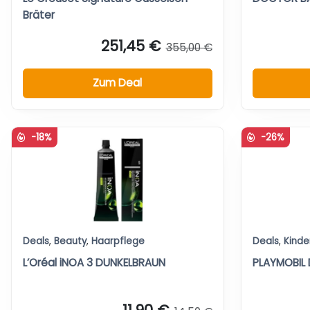
Bräter
251,45 €
355,00 €
Zum Deal
-18%
-26%
Deals
,
Beauty
,
Haarpflege
Deals
,
Kinde
L’Oréal iNOA 3 DUNKELBRAUN
PLAYMOBIL 