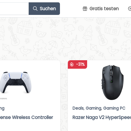
Suchen
Gratis testen
-31%
ng
Deals
,
Gaming
,
Gaming PC
ense Wireless Controller
Razer Naga V2 HyperSpee