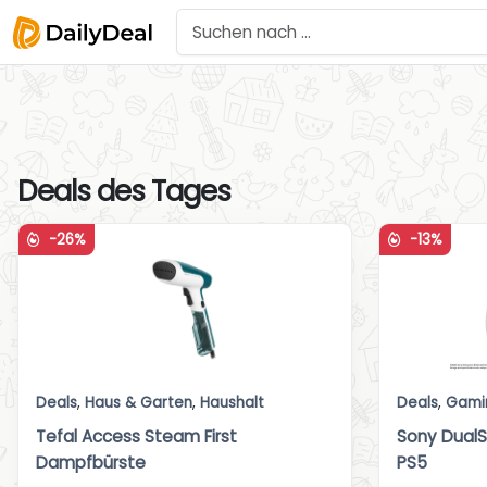
Deals des Tages
-26%
-13%
Deals
,
Haus & Garten
,
Haushalt
Deals
,
Gami
Tefal Access Steam First
Sony DualS
Dampfbürste
PS5