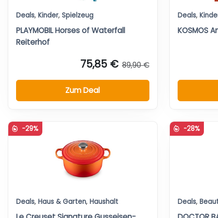
Deals
,
Kinder
,
Spielzeug
Deals
,
Kinde
PLAYMOBIL Horses of Waterfall
KOSMOS An
Reiterhof
75,85 €
89,90 €
Zum Deal
-29%
-28%
Deals
,
Haus & Garten
,
Haushalt
Deals
,
Beau
Le Creuset Signature Gusseisen-
DOCTOR BAB