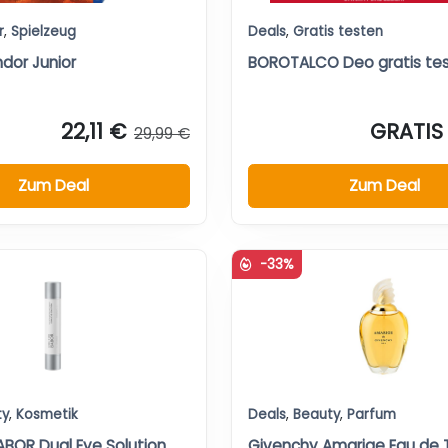
r
,
Spielzeug
Deals
,
Gratis testen
dor Junior
BOROTALCO Deo gratis te
22,11 €
GRATIS
29,99 €
Zum Deal
Zum Deal
-33%
ty
,
Kosmetik
Deals
,
Beauty
,
Parfum
OR Dual Eye Solution
Givenchy Amarige Eau de T