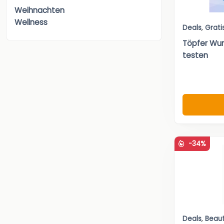
Weihnachten
Wellness
Deals
,
Grati
Töpfer Wun
testen
-34%
Deals
,
Beau