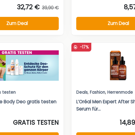
32,72 €
8,5
39,90 €
Zum Deal
Zum Deal
-17%
s testen
Deals
,
Fashion
,
Herrenmode
 Body Deo gratis testen
L’Oréal Men Expert After 
Serum für...
GRATIS TESTEN
14,8