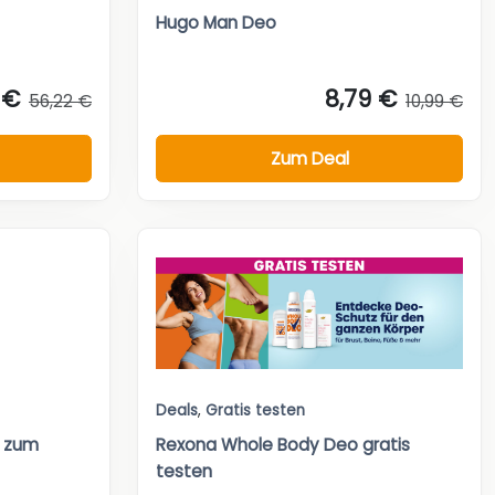
Hugo Man Deo
 €
8,79 €
56,22 €
10,99 €
Zum Deal
Deals
,
Gratis testen
y zum
Rexona Whole Body Deo gratis
testen