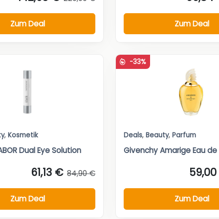
Zum Deal
Zum Deal
-33%
ty
,
Kosmetik
Deals
,
Beauty
,
Parfum
OR Dual Eye Solution
Givenchy Amarige Eau de 
61,13 €
59,00
84,90 €
Zum Deal
Zum Deal