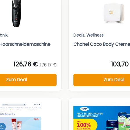
ronik
Deals
,
Wellness
 Haarschneidemaschine
Chanel Coco Body Crem
126,76 €
103,70
176,17 €
Zum Deal
Zum Deal