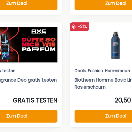
Zum Deal
Zum Deal
-21%
s testen
Deals
,
Fashion
,
Herrenmode
ragrance Deo gratis testen
Biotherm Homme Basic Li
Rasierschaum
GRATIS TESTEN
20,50
Zum Deal
Zum Deal