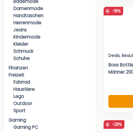
Bademode
Damenmode
-18%
Handtaschen
Herrenmode
Jeans
Kindermode
Kleider
Schmuck
Deals
,
Beau
Schuhe
Boss Bottle
Finanzen
Männer 20
Freizeit
Fahrrad
Haustiere
Lego
Outdoor
Sport
Gaming
-28%
Gaming PC