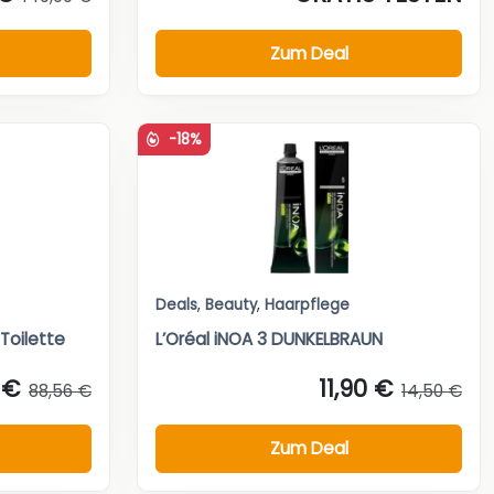
Zum Deal
-18%
Deals
,
Beauty
,
Haarpflege
Toilette
L’Oréal iNOA 3 DUNKELBRAUN
 €
11,90 €
88,56 €
14,50 €
Zum Deal