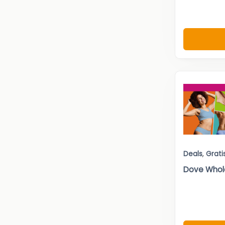
Deals
,
Grati
Dove Whole