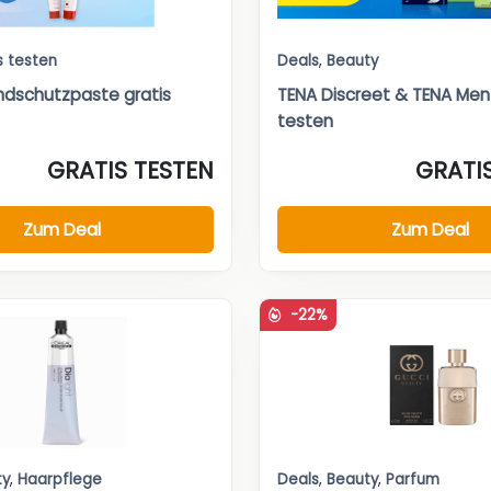
s testen
Deals
,
Beauty
dschutzpaste gratis
TENA Discreet & TENA Men 
testen
GRATIS TESTEN
GRATI
Zum Deal
Zum Deal
-22%
ty
,
Haarpflege
Deals
,
Beauty
,
Parfum