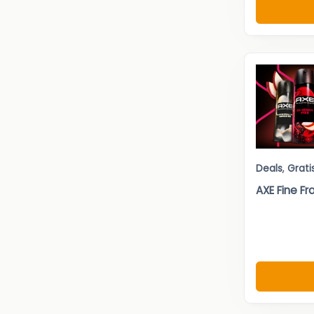
Deals
,
Grati
AXE Fine F