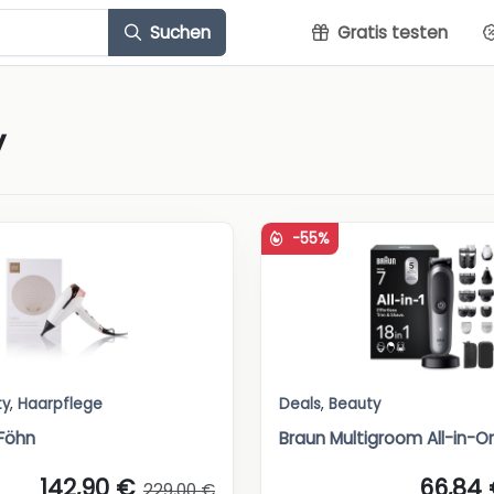
Suchen
Gratis testen
y
-55%
ty
,
Haarpflege
Deals
,
Beauty
 Föhn
Braun Multigroom All-in-O
142,90 €
66,84
229,00 €