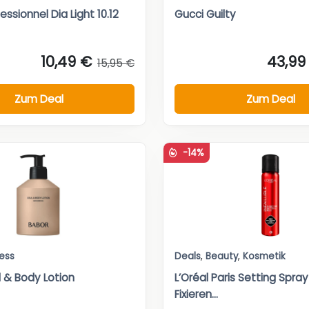
essionnel Dia Light 10.12
Gucci Guilty
10,49 €
43,99
15,95 €
Zum Deal
Zum Deal
-14%
ess
Deals
,
Beauty
,
Kosmetik
 & Body Lotion
L’Oréal Paris Setting Spra
Fixieren...