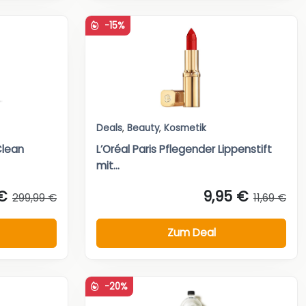
-15%
Deals
,
Beauty
,
Kosmetik
Clean
L’Oréal Paris Pflegender Lippenstift
mit...
€
9,95 €
299,99 €
11,69 €
Zum Deal
-20%