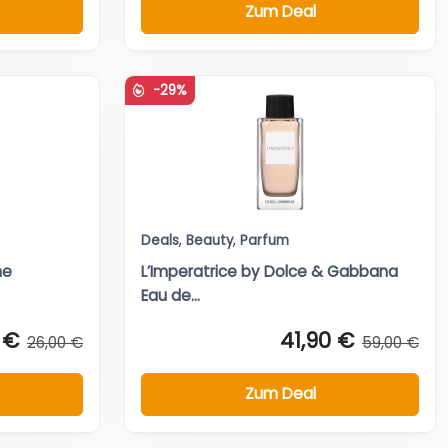
Zum Deal
-29%
Deals
,
Beauty
,
Parfum
ne
L’Imperatrice by Dolce & Gabbana
Eau de...
 €
41,90 €
26,00 €
59,00 €
Zum Deal