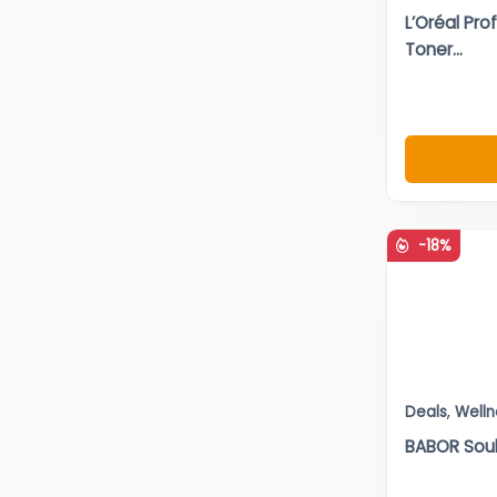
L’Oréal Prof
Toner...
-18%
Deals
,
Welln
BABOR Soul