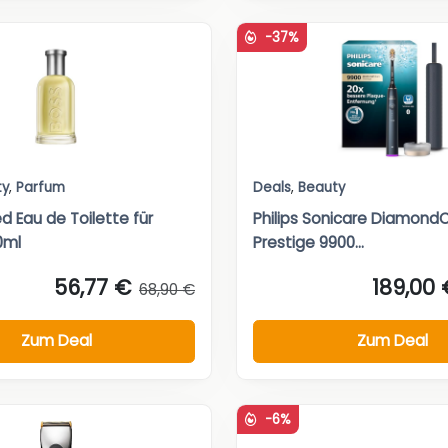
-37%
ty
,
Parfum
Deals
,
Beauty
d Eau de Toilette für
Philips Sonicare Diamond
0ml
Prestige 9900...
56,77 €
189,00 
68,90 €
Zum Deal
Zum Deal
-6%