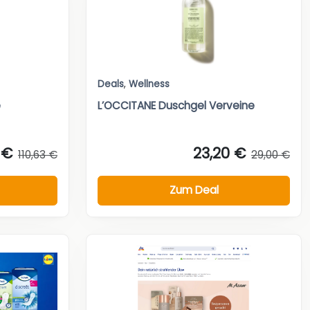
Deals
,
Wellness
e
L’OCCITANE Duschgel Verveine
 €
23,20 €
110,63 €
29,00 €
Zum Deal