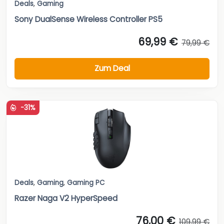
Deals
,
Gaming
Sony DualSense Wireless Controller PS5
69,99 €
79,99 €
Zum Deal
-31%
Deals
,
Gaming
,
Gaming PC
Razer Naga V2 HyperSpeed
76,00 €
109,99 €