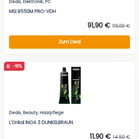
Deals
,
Elektronik
,
PC
MSI B550M PRO-VDH
91,90 €
119,00 €
Zum Deal
-18%
Deals
,
Beauty
,
Haarpflege
L’Oréal iNOA 3 DUNKELBRAUN
11,90 €
14,50 €