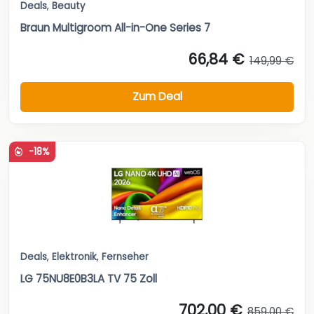
Deals
,
Beauty
Braun Multigroom All-in-One Series 7
66,84 €
149,99 €
Zum Deal
-18%
Deals
,
Elektronik
,
Fernseher
LG 75NU8E0B3LA TV 75 Zoll
702,00 €
859,00 €