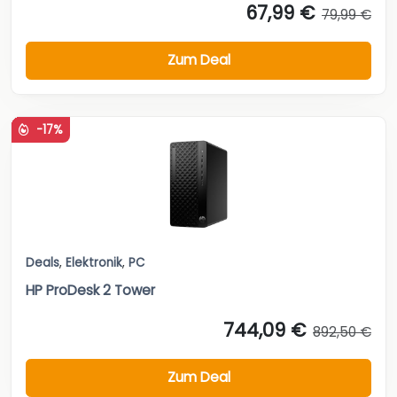
67,99 €
79,99 €
Zum Deal
-17%
Deals
,
Elektronik
,
PC
HP ProDesk 2 Tower
744,09 €
892,50 €
Zum Deal