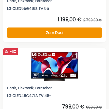
Deals
,
Elektronik
,
Fernseher
LG OLED55G49LS TV 55
1.199,00 €
2.799,00 €
Zum Deal
-11%
Deals
,
Elektronik
,
Fernseher
LG OLED48C47LA TV 48″
799,00 €
899,00 €