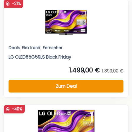
-21%
Deals
,
Elektronik
,
Fernseher
LG OLED65G59LS Black Friday
1.499,00 €
1.899,00 €
Zum Deal
-40%