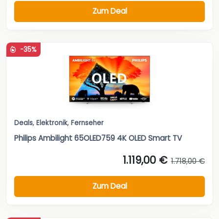
Zum Deal
-35%
Deals
,
Elektronik
,
Fernseher
Philips Ambilight 65OLED759 4K OLED Smart TV
1.119,00 €
1.718,00 €
Zum Deal