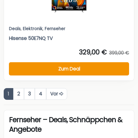
Deals
,
Elektronik
,
Fernseher
Hisense 50E7NQ TV
329,00 €
399,00 €
Zum Deal
1
2
3
4
Vor
Fernseher – Deals, Schnäppchen &
Angebote