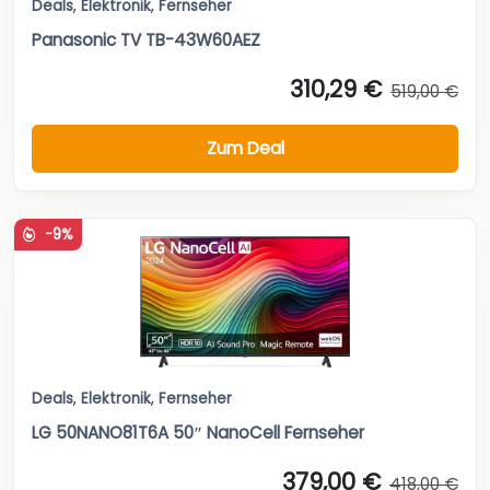
Deals
,
Elektronik
,
Fernseher
Panasonic TV TB-43W60AEZ
310,29 €
519,00 €
Zum Deal
-9%
Deals
,
Elektronik
,
Fernseher
LG 50NANO81T6A 50″ NanoCell Fernseher
379,00 €
418,00 €