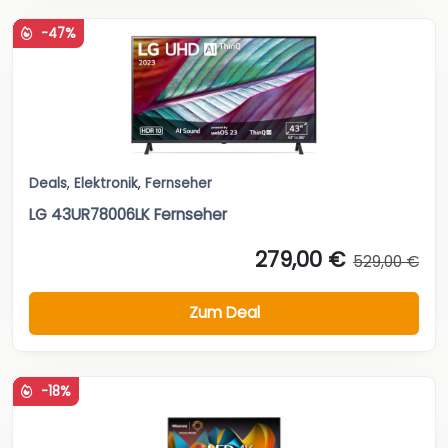
-47%
Deals
,
Elektronik
,
Fernseher
LG 43UR78006LK Fernseher
279,00 €
529,00 €
Zum Deal
-18%