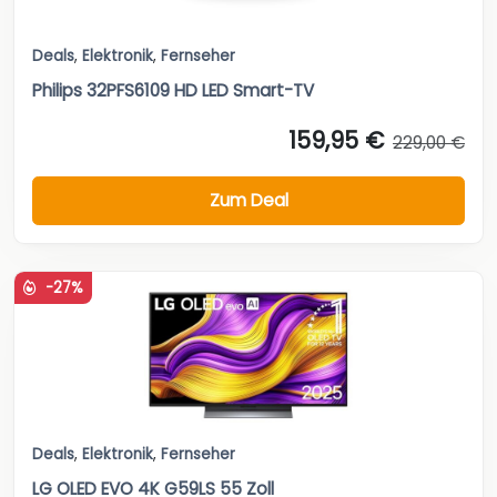
Deals
,
Elektronik
,
Fernseher
Philips 32PFS6109 HD LED Smart-TV
159,95 €
229,00 €
Zum Deal
-27%
Deals
,
Elektronik
,
Fernseher
LG OLED EVO 4K G59LS 55 Zoll