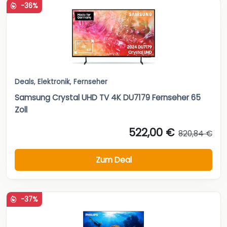
-36%
Deals
,
Elektronik
,
Fernseher
Samsung Crystal UHD TV 4K DU7179 Fernseher 65
Zoll
522,00 €
820,84 €
Zum Deal
-37%