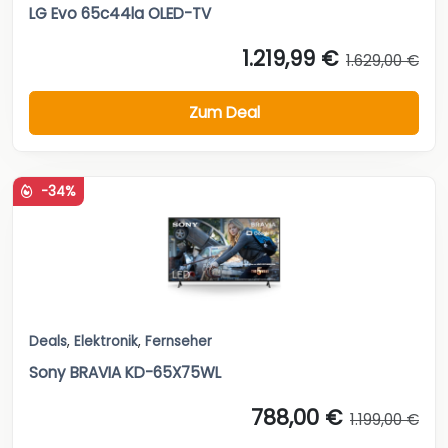
LG Evo 65c44la OLED-TV
1.219,99 €
1.629,00 €
Zum Deal
-34%
Deals
,
Elektronik
,
Fernseher
Sony BRAVIA KD-65X75WL
788,00 €
1.199,00 €