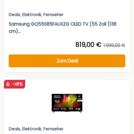
Deals
,
Elektronik
,
Fernseher
Samsung GQ55S85FAUXZG OLED TV (55 Zoll (138
cm)...
819,00 €
1.999,00 €
Zum Deal
-46%
Deals
,
Elektronik
,
Fernseher