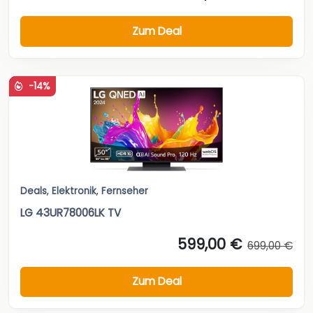
Zum Deal
-14%
Deals
,
Elektronik
,
Fernseher
LG 43UR78006LK TV
599,00 €
699,00 €
Zum Deal