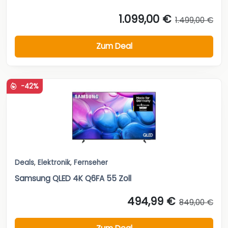
1.099,00 €
1.499,00 €
Zum Deal
-42%
Deals
,
Elektronik
,
Fernseher
Samsung QLED 4K Q6FA 55 Zoll
494,99 €
849,00 €