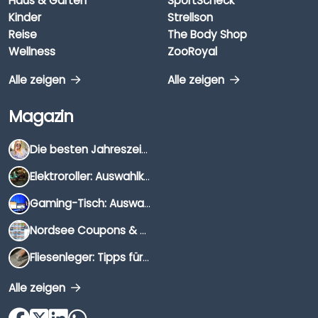
Haus & Garten
SportScheck
Kinder
Strellson
Reise
The Body Shop
Wellness
ZooRoyal
Alle zeigen
Alle zeigen
Magazin
Die besten Jahreszeiten für Schnäppchenjäger
Elektroroller: Auswahlkriterien, Unterschiede & Tipps
Gaming-Tisch: Auswahlkriterien, Unterschiede & Tipps
Nordsee Coupons & Gutscheine 2026
Fliesenleger: Tipps für die Auswahl
Alle zeigen