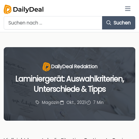
Suchen
DailyDeal Redaktion
Laminiergerät: Auswahlkriterien,
Unterschiede & Tipps
Magazin
·
Okt., 2021
·
7 Min