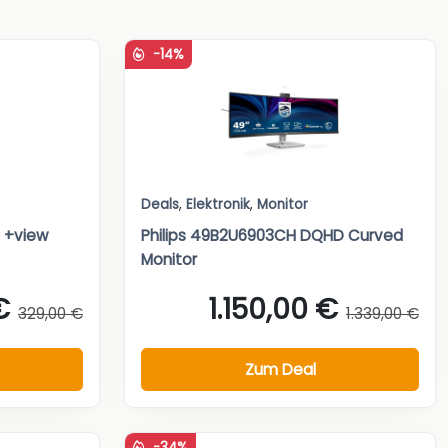
-14%
Deals
,
Elektronik
,
Monitor
m +view
Philips 49B2U6903CH DQHD Curved
Monitor
€
1.150,00 €
329,00 €
1.339,00 €
Zum Deal
-34%