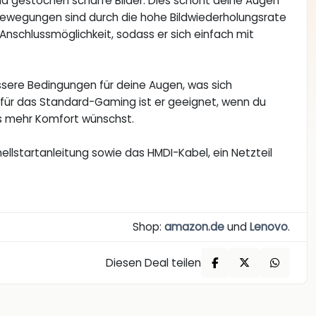
d gestochen scharfe Bilder. Dies schont deine Augen
Bewegungen sind durch die hohe Bildwiederholungsrate
Anschlussmöglichkeit, sodass er sich einfach mit
ssere Bedingungen für deine Augen, was sich
für das Standard-Gaming ist er geeignet, wenn du
as mehr Komfort wünschst.
llstartanleitung sowie das HMDI-Kabel, ein Netzteil
Shop:
amazon.de
und
Lenovo
.
Diesen Deal teilen