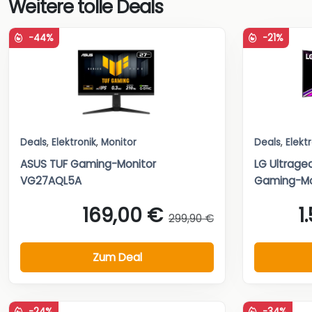
Weitere tolle Deals
-44%
-21%
Deals
,
Elektronik
,
Monitor
Deals
,
Elekt
ASUS TUF Gaming-Monitor
LG Ultrage
VG27AQL5A
Gaming-Mo
169,00 €
1
299,90 €
Zum Deal
-24%
-34%