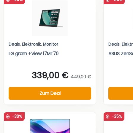
Deals
,
Elektronik
,
Monitor
Deals
,
Elekt
LG gram +View 17MT70
ASUS ZenS
339,00 €
449,00 €
Zum Deal
-30%
-35%