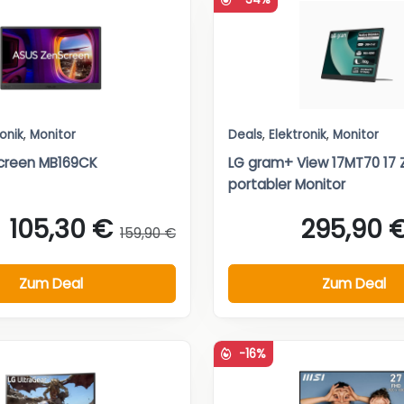
ronik
,
Monitor
Deals
,
Elektronik
,
Monitor
creen MB169CK
LG gram+ View 17MT70 17 Z
portabler Monitor
105,30 €
295,90 
159,90 €
Zum Deal
Zum Deal
-16%