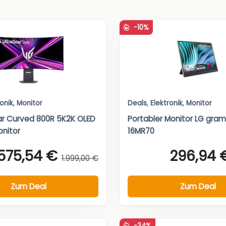
-10%
ronik
,
Monitor
Deals
,
Elektronik
,
Monitor
ar Curved 800R 5K2K OLED
Portabler Monitor LG gra
nitor
16MR70
.575,54 €
296,94 
1.999,00 €
Zum Deal
Zum Deal
-34%