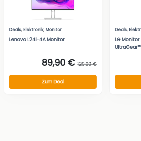
Deals
,
Elektronik
,
Monitor
Deals
,
Elekt
Lenovo L24i-4A Monitor
LG Monito
UltraGear™
89,90 €
129,00 €
Zum Deal