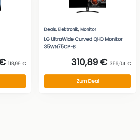
Deals
,
Elektronik
,
Monitor
LG UltraWide Curved QHD Monitor
35WN75CP-B
 €
310,89 €
118,99 €
356,04 €
Zum Deal