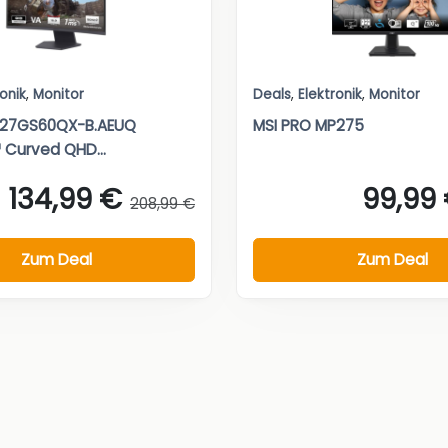
ronik
,
Monitor
Deals
,
Elektronik
,
Monitor
r 27GS60QX-B.AEUQ
MSI PRO MP275
 Curved QHD...
134,99 €
99,99
208,99 €
Zum Deal
Zum Deal