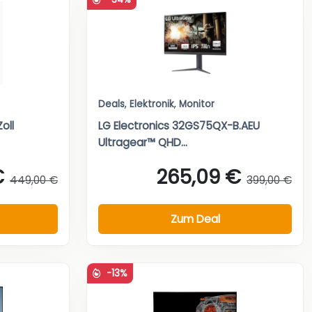
Deals
,
Elektronik
,
Monitor
oll
LG Electronics 32GS75QX-B.AEU
Ultragear™ QHD...
€
265,09 €
449,00 €
399,00 €
Zum Deal
-13%