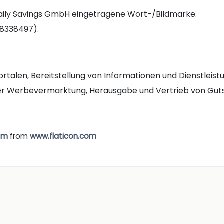
 Daily Savings GmbH eingetragene Wort-/Bildmarke.
18338497).
rtalen, Bereitstellung von Informationen und Dienstleist
er Werbevermarktung, Herausgabe und Vertrieb von Guts
om
from
www.flaticon.com