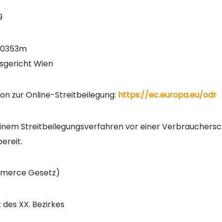
9
40353m
sgericht Wien
n zur Online-Streitbeilegung:
https://ec.europa.eu/odr
einem Streitbeilegungsverfahren vor einer Verbrauchersch
bereit.
merce Gesetz)
 des XX. Bezirkes