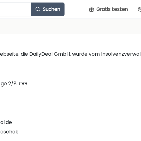
Suchen
Gratis testen
Webseite, die DailyDeal GmbH, wurde vom Insolvenzverwa
ege 2/8. OG
al.de
raschak