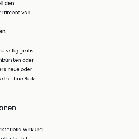
ll den
ortiment von
en.
 völlig gratis
nbürsten oder
ers neue oder
kte ohne Risiko
ionen
kterielle Wirkung
eller bietet