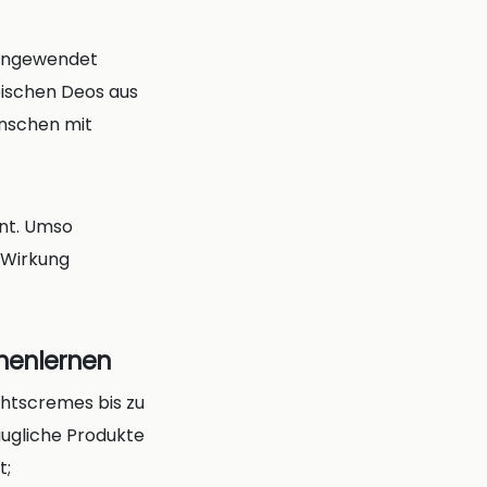
 angewendet
pischen Deos aus
enschen mit
ent. Umso
r Wirkung
nnenlernen
chtscremes bis zu
augliche Produkte
t;