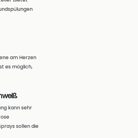
 Mundspülungen
iene am Herzen
st es möglich,
chweiß
ung kann sehr
rose
prays sollen die