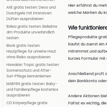
Hier erfährst du me
AXE gratis testen: Deos und
welche Marken du ko
Duschgele mit intensiven
Düften ausprobieren
Wie funktionier
Balea gratis testen: Beliebte
dm-Produkte unverbindlich
Pflegeprodukte gratis
testen
kaufst du zuerst ein
Bioré gratis testen:
mitnimmst und aufbe
Hautpflege für unreine Haut
ohne Risiko ausprobieren
kurzes Formular mit 
Hawaiian Tropic gratis testen:
Sonnenschutz und After-
Anschließend prüft d
Sun-Pflege kennenlernen
dein Bankkonto oder
MABYEN gratis testen: Baby-
und Familienpflege kostenlos
ausprobieren
Andere Aktionen bie
CD Körperpflege gratis
Fall ist es wichtig,