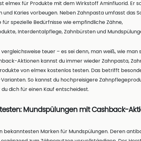
t elmex für Produkte mit dem Wirkstoff Aminfluorid. Er so
 und Karies vorbeugen. Neben Zahnpasta umfasst das S
für spezielle Bedürfnisse wie empfindliche Zähne,
dukte, Interdentalpflege, Zahnbürsten und Mundspülung
vergleichsweise teuer – es sei denn, man weiß, wie man sie
back-Aktionen kannst du immer wieder Zahnpasta, Zah
odukte von elmex kostenlos testen. Das betrifft besond
-Varianten. So kannst du hochpreisigere Zahnpflegeprodu
du dich für einen Kauf entscheidest.
is testen: Mundspülungen mit Cashback-Akt
den bekanntesten Marken für Mundspülungen. Deren antiba
e ergänzend zum Zähneputzen vervollständigen. Der Herst