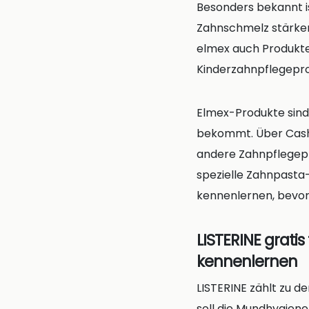
Besonders bekannt is
Zahnschmelz stärken
elmex auch Produkte 
Kinderzahnpflegepro
Elmex-Produkte sind 
bekommt. Über Cash
andere Zahnpflegepr
spezielle Zahnpasta
kennenlernen, bevor 
LISTERINE grat
kennenlernen
LISTERINE zählt zu 
soll die Mundhygien