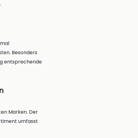
.
 mal
sten. Besonders
fig entsprechende
en
ten Marken. Der
ortiment umfasst