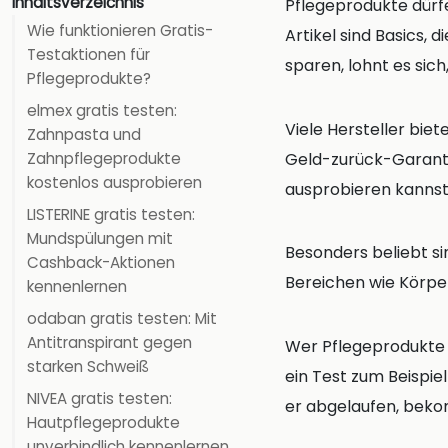
Inhaltsverzeichnis
Pflegeprodukte dürf
Wie funktionieren Gratis-
Artikel sind Basics,
Testaktionen für
sparen, lohnt es sich
Pflegeprodukte?
elmex gratis testen:
Viele Hersteller bi
Zahnpasta und
Geld-zurück-Garantie
Zahnpflegeprodukte
kostenlos ausprobieren
ausprobieren kannst
LISTERINE gratis testen:
Mundspülungen mit
Besonders beliebt si
Cashback-Aktionen
Bereichen wie Körpe
kennenlernen
odaban gratis testen: Mit
Antitranspirant gegen
Wer Pflegeprodukte 
starken Schweiß
ein Test zum Beispiel
NIVEA gratis testen:
er abgelaufen, beko
Hautpflegeprodukte
unverbindlich kennenlernen