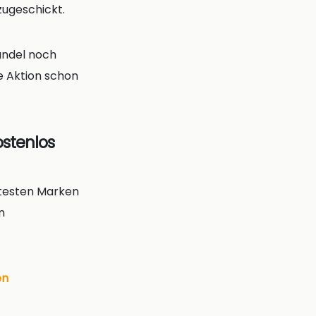
zugeschickt.
andel noch
e Aktion schon
ostenlos
ntesten Marken
n
en