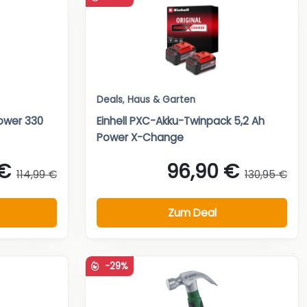
Deals
,
Haus & Garten
ower 330
Einhell PXC-Akku-Twinpack 5,2 Ah
Power X-Change
 €
96,90 €
114,99 €
130,95 €
Zum Deal
-29%