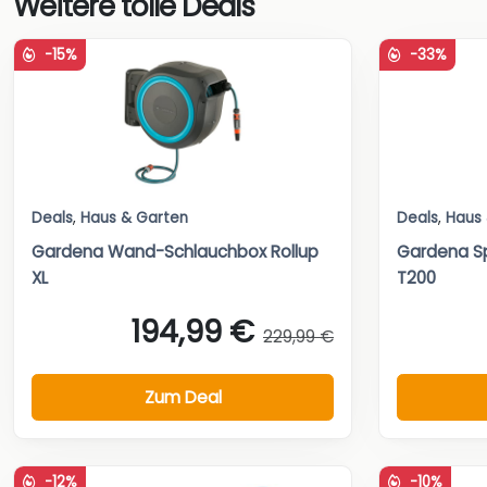
Weitere tolle Deals
-15%
-33%
Deals
,
Haus & Garten
Deals
,
Haus
Gardena Wand-Schlauchbox Rollup
Gardena Sp
XL
T200
194,99 €
229,99 €
Zum Deal
-12%
-10%