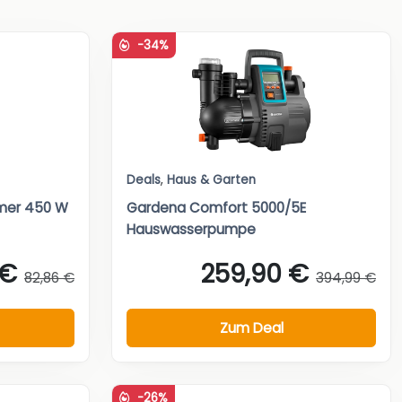
-34%
Deals
,
Haus & Garten
mer 450 W
Gardena Comfort 5000/5E
Hauswasserpumpe
 €
259,90 €
82,86 €
394,99 €
Zum Deal
-26%