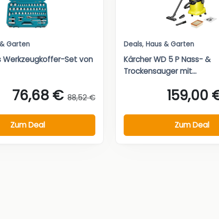
 & Garten
Deals
,
Haus & Garten
es Werkzeugkoffer-Set von
Kärcher WD 5 P Nass- &
Trockensauger mit...
76,68 €
159,00 
88,52 €
Zum Deal
Zum Deal