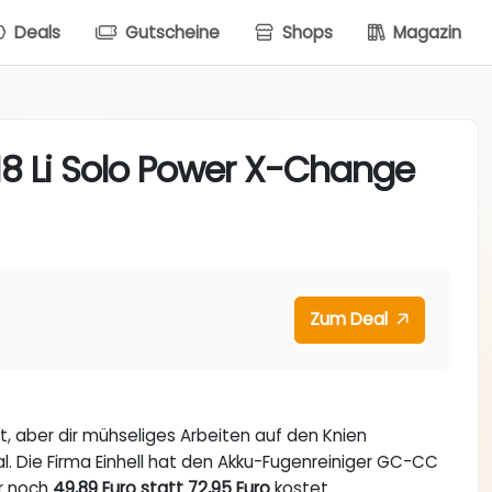
Deals
Gutscheine
Shops
Magazin
8 Li Solo Power X-Change
Zum Deal
t, aber dir mühseliges Arbeiten auf den Knien
eal. Die Firma Einhell hat den Akku-Fugenreiniger GC-CC
ur noch
49,89 Euro statt 72,95 Euro
kostet.