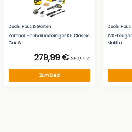
Deals
,
Haus & Garten
Deals
,
Haus
Kärcher Hochdruckreiniger K5 Classic
120-teilig
Car &...
Makita
279,99 €
359,99 €
Zum Deal