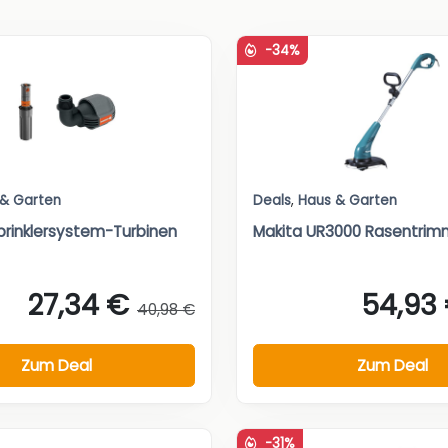
-34%
 & Garten
Deals
,
Haus & Garten
rinklersystem-Turbinen
Makita UR3000 Rasentrim
27,34 €
54,93
40,98 €
Zum Deal
Zum Deal
-31%