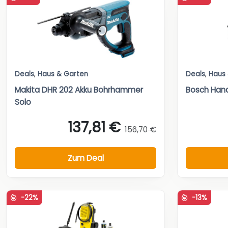
Deals
,
Haus & Garten
Deals
,
Haus
Makita DHR 202 Akku Bohrhammer
Bosch Han
Solo
137,81 €
156,70 €
Zum Deal
-22%
-13%