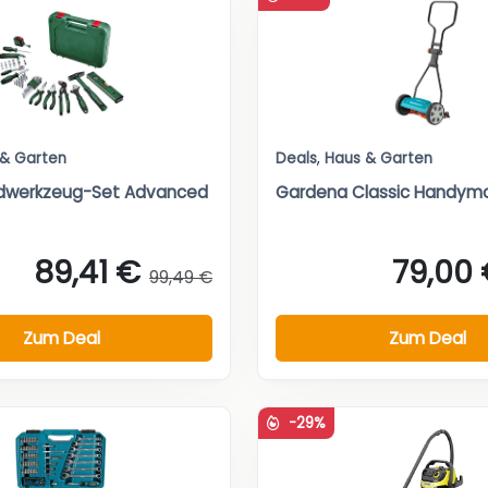
 & Garten
Deals
,
Haus & Garten
dwerkzeug-Set Advanced
Gardena Classic Handym
89,41 €
79,00
99,49 €
Zum Deal
Zum Deal
-29%