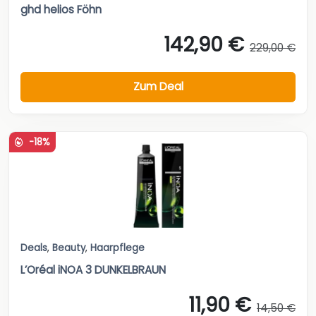
ghd helios Föhn
142,90 €
229,00 €
Zum Deal
-18%
Deals
,
Beauty
,
Haarpflege
L’Oréal iNOA 3 DUNKELBRAUN
11,90 €
14,50 €