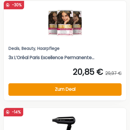
-30%
Deals
,
Beauty
,
Haarpflege
3x L’Oréal Paris Excellence Permanente...
20,85 €
29,97 €
Zum Deal
-14%