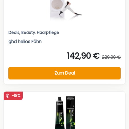
Deals
,
Beauty
,
Haarpflege
ghd helios Föhn
142,90 €
229,00 €
Zum Deal
-18%