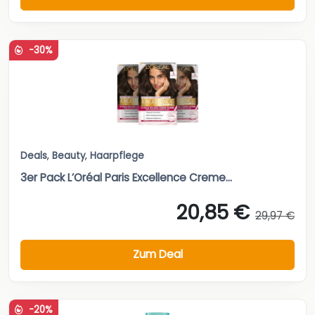
-30%
Deals
,
Beauty
,
Haarpflege
3er Pack L’Oréal Paris Excellence Creme...
20,85 €
29,97 €
Zum Deal
-20%