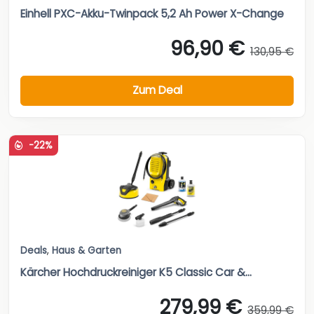
Einhell PXC-Akku-Twinpack 5,2 Ah Power X-Change
96,90 €
130,95 €
Zum Deal
-22%
Deals
,
Haus & Garten
Kärcher Hochdruckreiniger K5 Classic Car &...
279,99 €
359,99 €