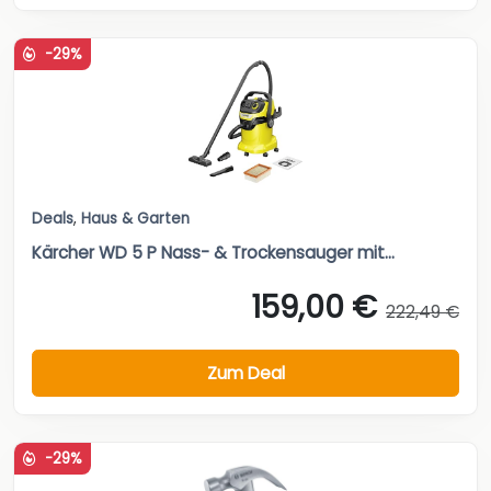
-29%
Deals
,
Haus & Garten
Kärcher WD 5 P Nass- & Trockensauger mit...
159,00 €
222,49 €
Zum Deal
-29%