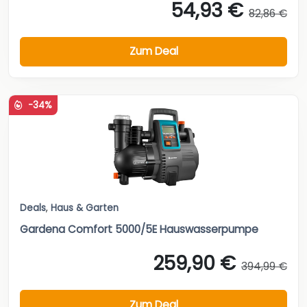
54,93 €
82,86 €
Zum Deal
-34%
Deals
,
Haus & Garten
Gardena Comfort 5000/5E Hauswasserpumpe
259,90 €
394,99 €
Zum Deal