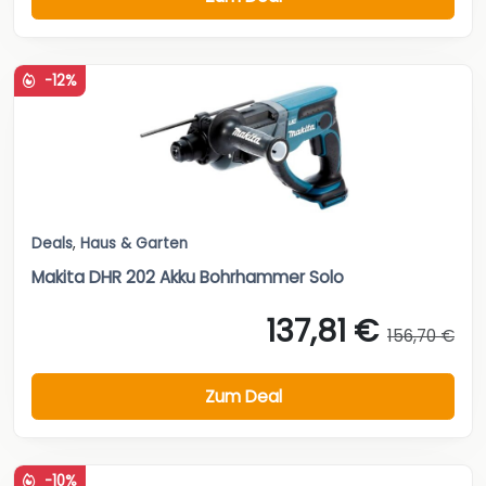
-12%
Deals
,
Haus & Garten
Makita DHR 202 Akku Bohrhammer Solo
137,81 €
156,70 €
Zum Deal
-10%