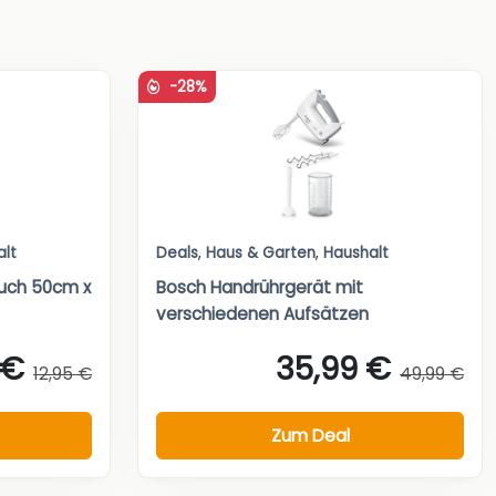
-28%
alt
Deals
,
Haus & Garten
,
Haushalt
tuch 50cm x
Bosch Handrührgerät mit
verschiedenen Aufsätzen
 €
35,99 €
12,95 €
49,99 €
Zum Deal