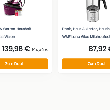
 & Garten
,
Haushalt
Deals
,
Haus & Garten
,
Haush
ss Vision
WMF Lono Glas Milchaufs
139,98 €
87,92 
194,49 €
Zum Deal
Zum Deal