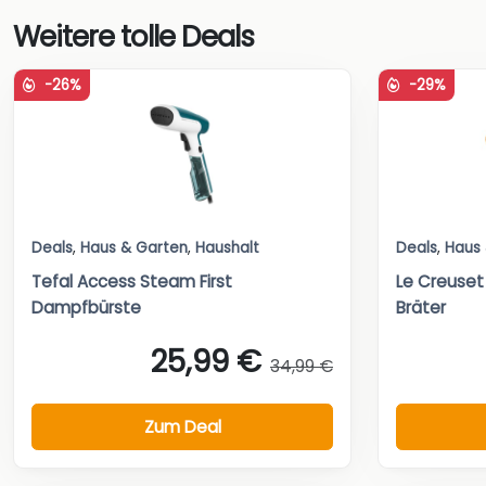
Weitere tolle Deals
-26%
-29%
Deals
,
Haus & Garten
,
Haushalt
Deals
,
Haus
Tefal Access Steam First
Le Creuset
Dampfbürste
Bräter
25,99 €
34,99 €
Zum Deal