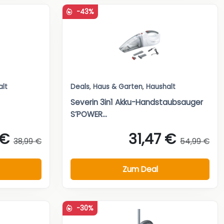
-43%
alt
Deals
,
Haus & Garten
,
Haushalt
Severin 3in1 Akku-Handstaubsauger
S’POWER...
 €
31,47 €
38,99 €
54,99 €
Zum Deal
-30%