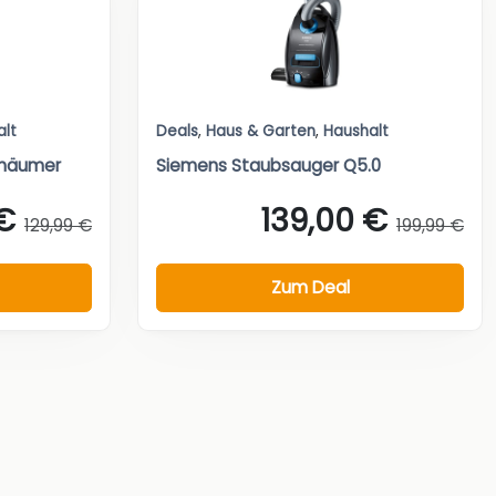
alt
Deals
,
Haus & Garten
,
Haushalt
chäumer
Siemens Staubsauger Q5.0
€
139,00 €
129,99 €
199,99 €
Zum Deal