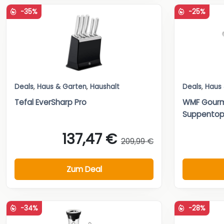
-35%
-25%
Deals
,
Haus & Garten
,
Haushalt
Deals
,
Haus
Tefal EverSharp Pro
WMF Gourm
Suppentopf
137,47 €
209,99 €
Zum Deal
-34%
-28%