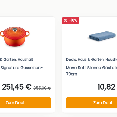
-16%
 & Garten
,
Haushalt
Deals
,
Haus & Garten
,
Haush
 Signature Gusseisen-
Möve Soft Silence Gäste
70cm
251,45 €
10,82
355,00 €
Zum Deal
Zum Deal