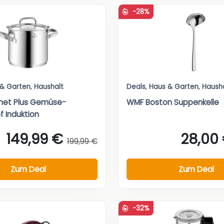
-28%
 & Garten
,
Haushalt
Deals
,
Haus & Garten
,
Haush
et Plus Gemüse-
WMF Boston Suppenkelle
 Induktion
149,99 €
28,00
199,99 €
Zum Deal
Zum Deal
-32%