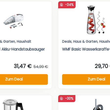
-34%
 & Garten
,
Haushalt
Deals
,
Haus & Garten
,
Haush
n1 Akku-Handstaubsauger
WMF Basic Wasserkaraffe
31,47 €
29,70
54,99 €
Zum Deal
Zum Deal
-30%