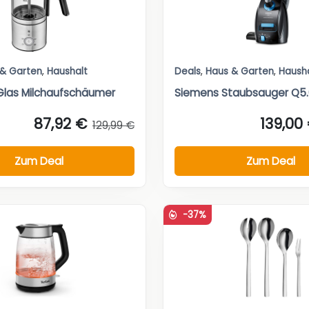
 & Garten
,
Haushalt
Deals
,
Haus & Garten
,
Haush
Glas Milchaufschäumer
Siemens Staubsauger Q5.
87,92 €
139,00
129,99 €
Zum Deal
Zum Deal
-37%