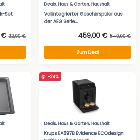
alt
Deals
,
Haus & Garten
,
Haushalt
k-Set
Vollintegrierter Geschirrspüler aus
der AEG Serie...
 €
459,00 €
32,99 €
549,00 €
Zum Deal
-24%
alt
Deals
,
Haus & Garten
,
Haushalt
Krups EA897B Evidence ECOdesign