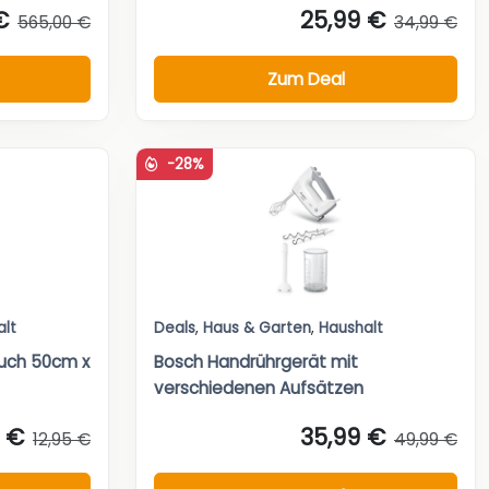
€
25,99 €
565,00 €
34,99 €
Zum Deal
-28%
alt
Deals
,
Haus & Garten
,
Haushalt
tuch 50cm x
Bosch Handrührgerät mit
verschiedenen Aufsätzen
2 €
35,99 €
12,95 €
49,99 €