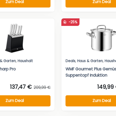
Zum Deal
Zum Deal
-25%
 & Garten
,
Haushalt
Deals
,
Haus & Garten
,
Haush
Sharp Pro
WMF Gourmet Plus Gemü
Suppentopf Induktion
137,47 €
149,99
209,99 €
Zum Deal
Zum Deal