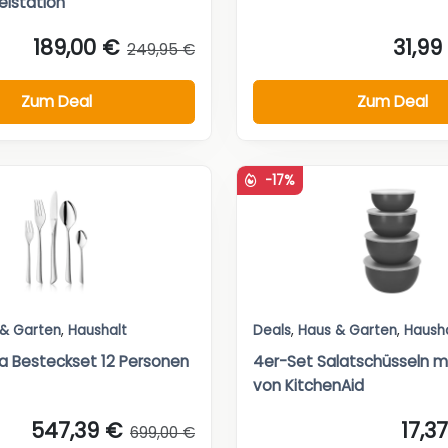
lstation
189,00 €
31,99
249,95 €
Zum Deal
Zum Deal
-17%
 & Garten
,
Haushalt
Deals
,
Haus & Garten
,
Haush
ia Besteckset 12 Personen
4er-Set Salatschüsseln m
von KitchenAid
547,39 €
17,3
699,00 €