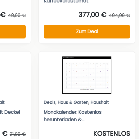
Kaffeevollautomat
 €
377,00 €
48,00 €
494,99 €
Zum Deal
alt
Deals
,
Haus & Garten
,
Haushalt
it Deckel
Mondkalender: Kostenlos
herunterladen &...
7 €
KOSTENLOS
21,00 €