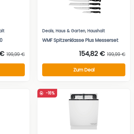
alt
Deals
,
Haus & Garten
,
Haushalt
0
WMF Spitzenklasse Plus Messerset
 €
154,82 €
199,99 €
199,99 €
Zum Deal
-16%