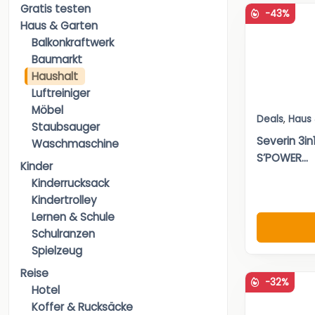
Gratis testen
-43%
Haus & Garten
Balkonkraftwerk
Baumarkt
Haushalt
Luftreiniger
Möbel
Deals
,
Haus
Staubsauger
Severin 3i
Waschmaschine
S’POWER...
Kinder
Kinderrucksack
Kindertrolley
Lernen & Schule
Schulranzen
Spielzeug
Reise
-32%
Hotel
Koffer & Rucksäcke