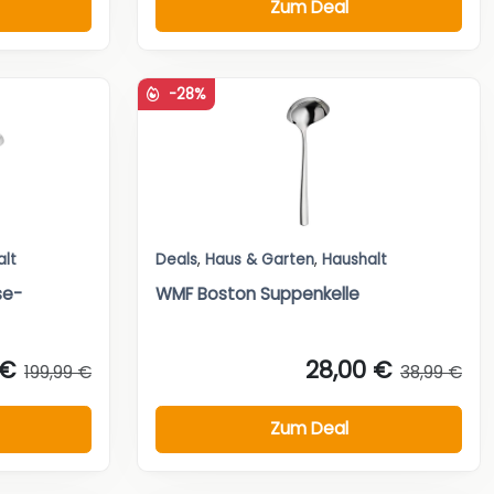
Zum Deal
-28%
alt
Deals
,
Haus & Garten
,
Haushalt
se-
WMF Boston Suppenkelle
 €
28,00 €
199,99 €
38,99 €
Zum Deal