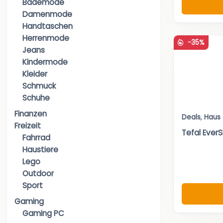
Bademode
Damenmode
Handtaschen
Herrenmode
-35%
Jeans
Kindermode
Kleider
Schmuck
Schuhe
Finanzen
Deals
,
Haus
Freizeit
Tefal Ever
Fahrrad
Haustiere
Lego
Outdoor
Sport
Gaming
Gaming PC