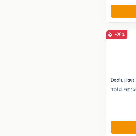
-26%
Deals
,
Haus
Tefal Frit