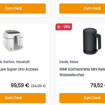
Zum Deal
Zum Deal
-28%
 & Garten
,
Haushalt
Deals
,
Reise
teuse Super Uno Access
WMF Küchenminis Mini Rei
Wasserkocher
99,59 €
79,52
134,99 €
Zum Deal
Zum Deal