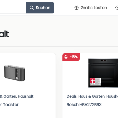
Suchen
Gratis testen
lt
-15%
 & Garten
,
Haushalt
Deals
,
Haus & Garten
,
Haush
r Toaster
Bosch HBA272BB3