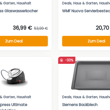
 & Garten
,
Haushalt
Deals
,
Haus & Garten
,
Haush
ess Glaswasserkocher
WMF Nuova Servierbestec
36,99 €
20,70
53,99 €
Zum Deal
Zum Deal
-33%
 & Garten
,
Haushalt
Deals
,
Haus & Garten
,
Haush
xpress Ultimate
Siemens Backblech