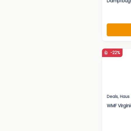
Dampfbüge
-22%
Deals
,
Haus
WMF Virgin