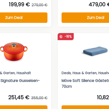
199,99 €
479,00 
279,00 €
Zum Deal
Zum Deal
-16%
 & Garten
,
Haushalt
Deals
,
Haus & Garten
,
Haush
 Signature Gusseisen-
Möve Soft Silence Gäste
70cm
251,45 €
10,8
355,00 €