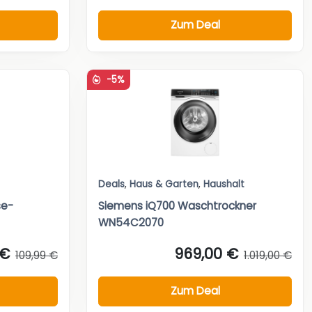
Zum Deal
-5%
Deals
,
Haus & Garten
,
Haushalt
se-
Siemens iQ700 Waschtrockner
WN54C2070
 €
969,00 €
109,99 €
1.019,00 €
Zum Deal