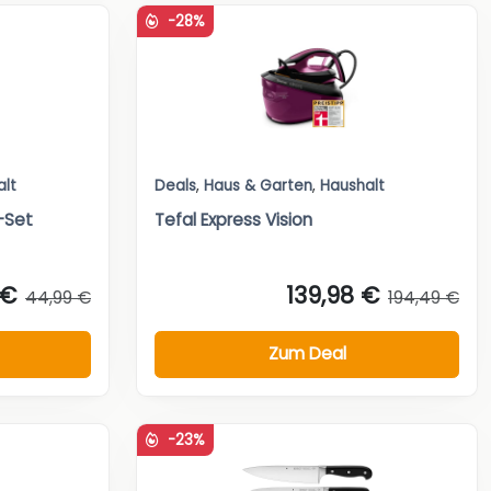
-28%
alt
Deals
,
Haus & Garten
,
Haushalt
-Set
Tefal Express Vision
 €
139,98 €
44,99 €
194,49 €
Zum Deal
-23%