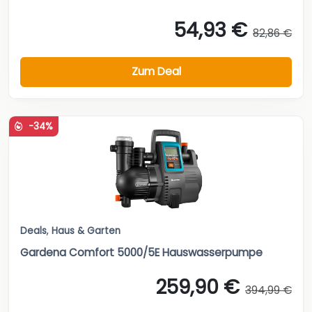
54,93 €
82,86 €
Zum Deal
-34%
Deals
,
Haus & Garten
Gardena Comfort 5000/5E Hauswasserpumpe
259,90 €
394,99 €