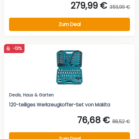
279,99 €
359,99 €
Zum Deal
-13%
Deals
,
Haus & Garten
120-teiliges Werkzeugkoffer-Set von Makita
76,68 €
88,52 €
Zum Deal