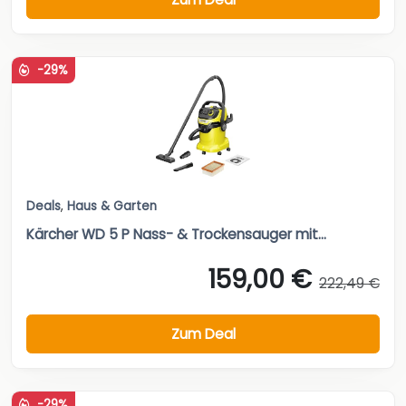
-29%
Deals
,
Haus & Garten
Kärcher WD 5 P Nass- & Trockensauger mit...
159,00 €
222,49 €
Zum Deal
-29%