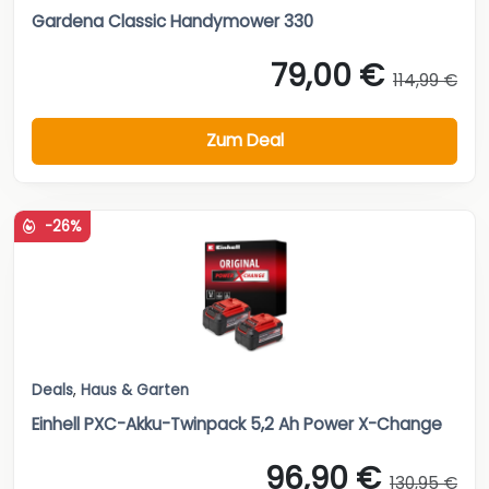
Gardena Classic Handymower 330
79,00 €
114,99 €
Zum Deal
-26%
Deals
,
Haus & Garten
Einhell PXC-Akku-Twinpack 5,2 Ah Power X-Change
96,90 €
130,95 €