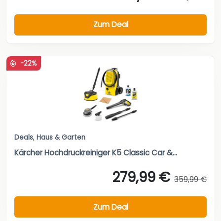
Zum Deal
-22%
Deals
,
Haus & Garten
Kärcher Hochdruckreiniger K5 Classic Car &...
279,99 €
359,99 €
Zum Deal