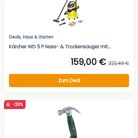
Deals
,
Haus & Garten
Kärcher WD 5 P Nass- & Trockensauger mit...
159,00 €
222,49 €
Zum Deal
-29%