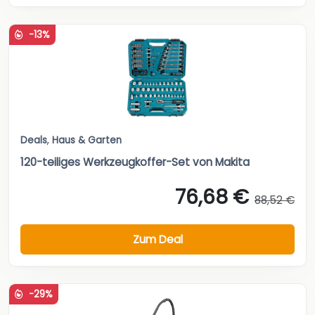
-13%
Deals
,
Haus & Garten
120-teiliges Werkzeugkoffer-Set von Makita
76,68 €
88,52 €
Zum Deal
-29%