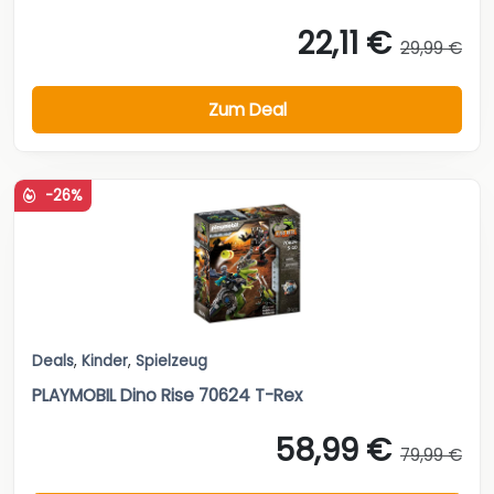
22,11 €
29,99 €
Zum Deal
-26%
Deals
,
Kinder
,
Spielzeug
PLAYMOBIL Dino Rise 70624 T-Rex
58,99 €
79,99 €