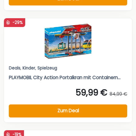
-29%
Deals
,
Kinder
,
Spielzeug
PLAYMOBIL City Action Portalkran mit Containern...
59,99 €
84,99 €
Zum Deal
-19%