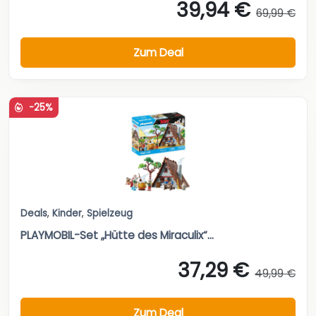
39,94 €
69,99 €
Zum Deal
-25%
Deals
,
Kinder
,
Spielzeug
PLAYMOBIL-Set „Hütte des Miraculix“...
37,29 €
49,99 €
Zum Deal