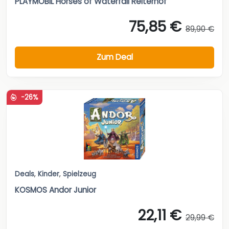
PLAYMOBIL Horses of Waterfall Reiterhof
75,85 €
89,90 €
Zum Deal
-26%
Deals
,
Kinder
,
Spielzeug
KOSMOS Andor Junior
22,11 €
29,99 €