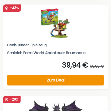
-43%
Deals
,
Kinder
,
Spielzeug
Schleich Farm World Abenteuer Baumhaus
39,94 €
69,99 €
Zum Deal
-29%