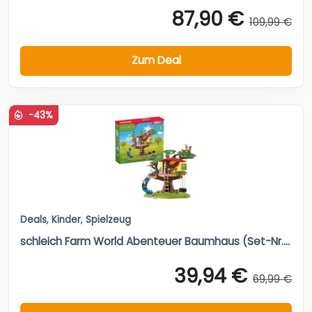
87,90 €
109,99 €
Zum Deal
-43%
Deals
,
Kinder
,
Spielzeug
schleich Farm World Abenteuer Baumhaus (Set-Nr....
39,94 €
69,99 €