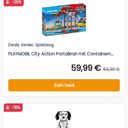
-29%
Deals
,
Kinder
,
Spielzeug
PLAYMOBIL City Action Portalkran mit Containern...
59,99 €
84,99 €
Zum Deal
-19%