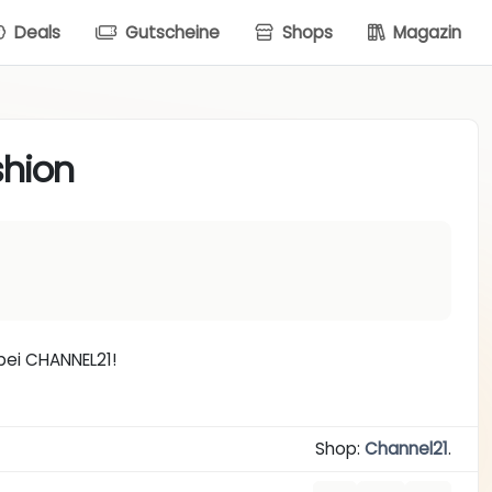
Deals
Gutscheine
Shops
Magazin
shion
bei CHANNEL21!
Shop:
Channel21
.