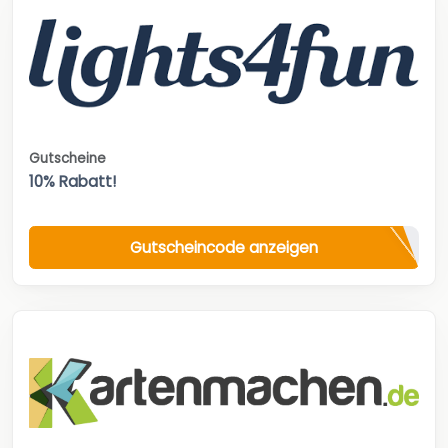
Gutscheine
10% Rabatt!
Gutscheincode anzeigen