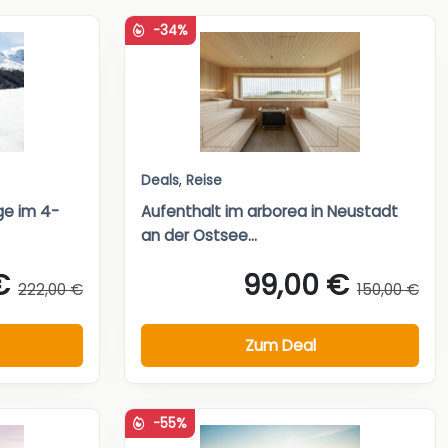
-34%
Deals
,
Reise
ge im 4-
Aufenthalt im arborea in Neustadt
an der Ostsee...
€
99,00 €
222,00 €
150,00 €
Zum Deal
-55%