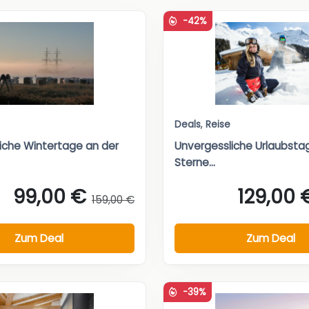
-42%
Deals
,
Reise
iche Wintertage an der
Unvergessliche Urlaubsta
Sterne...
99,00 €
129,00 
159,00 €
Zum Deal
Zum Deal
-39%