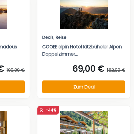
Deals
,
Reise
Amadeus
COOEE alpin Hotel Kitzbüheler Alpen
Doppelzimmer...
€
69,00 €
109,00 €
152,00 €
Zum Deal
-44%