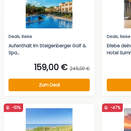
Deals
,
Reise
Deals
,
Reise
Aufenthalt im Steigenberger Golf &
Erlebe dei
Spa...
Hotel Summi
159,00 €
245,00 €
Zum Deal
-51%
-47%