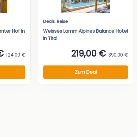
Deals
,
Reise
nter Hof in
Weisses Lamm Alpines Balance Hotel
In Tirol
€
219,00 €
124,00 €
390,00 €
Zum Deal