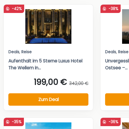
-42%
-38%
Deals
,
Reise
Deals
,
Reise
Aufenthalt im 5 Sterne Luxus Hotel
Unvergessl
The Wellem in...
Ostsee –...
199,00 €
342,00 €
Zum Deal
-35%
-36%