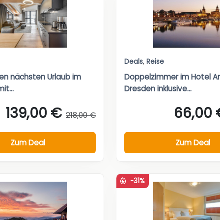
Deals
,
Reise
nen nächsten Urlaub im
Doppelzimmer im Hotel 
t...
Dresden inklusive...
139,00 €
66,00 
218,00 €
Zum Deal
Zum Deal
-31%