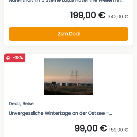
Aufenthalt im 5 Sterne Luxus Hotel The Wellem in...
199,00 €
342,00 €
Zum Deal
-38%
Deals
,
Reise
Unvergessliche Wintertage an der Ostsee –...
99,00 €
159,00 €