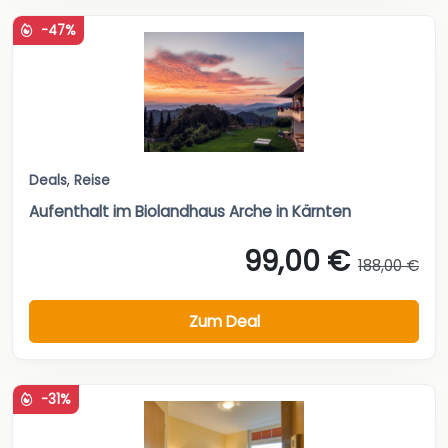
-47%
Deals
,
Reise
Aufenthalt im Biolandhaus Arche in Kärnten
99,00 €
188,00 €
Zum Deal
-31%