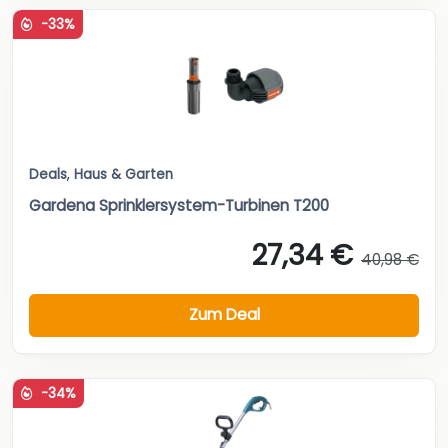
-33%
Deals
,
Haus & Garten
Gardena Sprinklersystem-Turbinen T200
27,34 €
40,98 €
Zum Deal
-34%