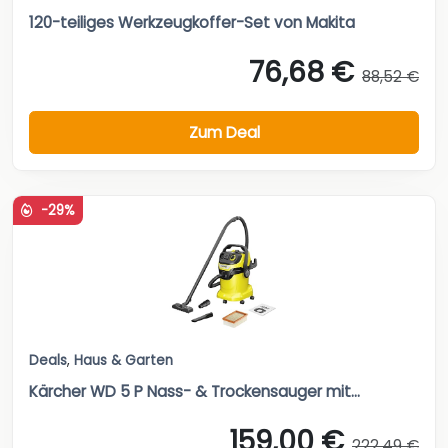
120-teiliges Werkzeugkoffer-Set von Makita
76,68 €
88,52 €
Zum Deal
-29%
Deals
,
Haus & Garten
Kärcher WD 5 P Nass- & Trockensauger mit...
159,00 €
222,49 €