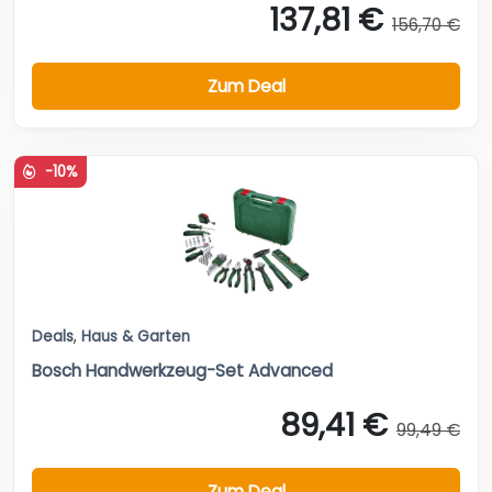
137,81 €
156,70 €
Zum Deal
-10%
Deals
,
Haus & Garten
Bosch Handwerkzeug-Set Advanced
89,41 €
99,49 €
Zum Deal