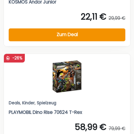
KOSMOS Andor Junior
22,11 €
29,99 €
Zum Deal
-26%
Deals
,
Kinder
,
Spielzeug
PLAYMOBIL Dino Rise 70624 T-Rex
58,99 €
79,99 €