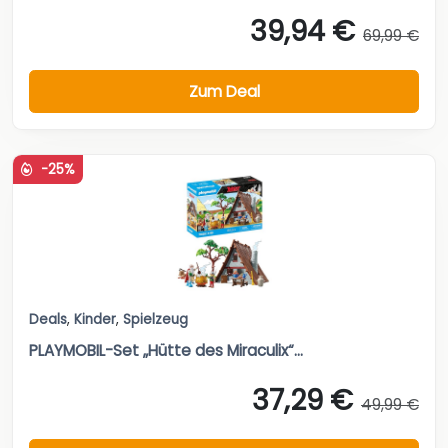
39,94 €
69,99 €
Zum Deal
-25%
Deals
,
Kinder
,
Spielzeug
PLAYMOBIL-Set „Hütte des Miraculix“...
37,29 €
49,99 €