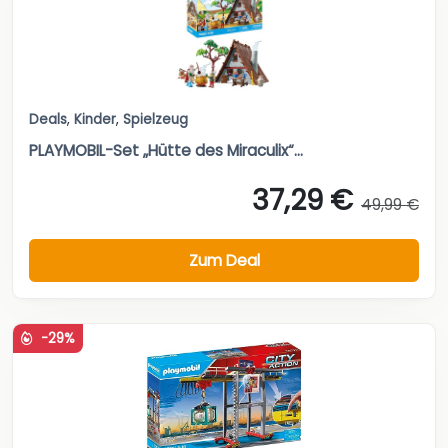
Deals
,
Kinder
,
Spielzeug
PLAYMOBIL-Set „Hütte des Miraculix“...
37,29 €
49,99 €
Zum Deal
-29%