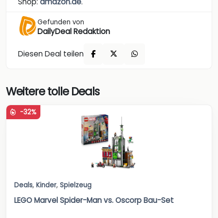
Shop:
amazon.de
.
Gefunden von
DailyDeal Redaktion
Diesen Deal teilen
Weitere tolle Deals
-32%
Deals
,
Kinder
,
Spielzeug
LEGO Marvel Spider-Man vs. Oscorp Bau-Set