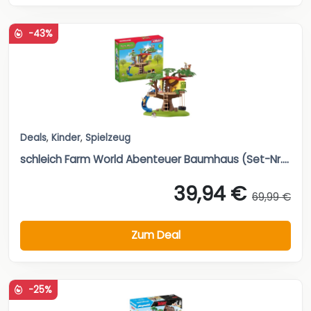
-43%
Deals
,
Kinder
,
Spielzeug
schleich Farm World Abenteuer Baumhaus (Set-Nr....
39,94 €
69,99 €
Zum Deal
-25%