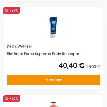
-27%
Deals
,
Wellness
Biotherm Force Supreme Body Reshaper
40,40 €
55,00 €
Zum Deal
-20%