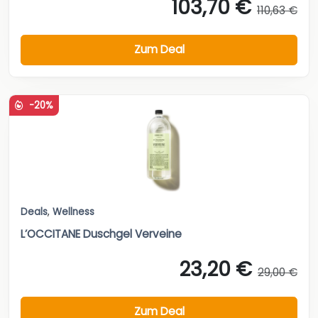
103,70 €
110,63 €
Zum Deal
-20%
Deals
,
Wellness
L’OCCITANE Duschgel Verveine
23,20 €
29,00 €
Zum Deal