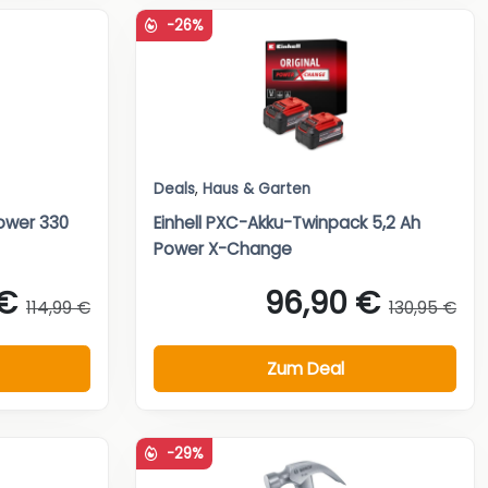
-26%
Deals
,
Haus & Garten
ower 330
Einhell PXC-Akku-Twinpack 5,2 Ah
Power X-Change
 €
96,90 €
114,99 €
130,95 €
Zum Deal
-29%