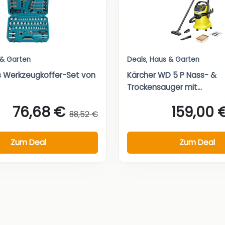
 & Garten
Deals
,
Haus & Garten
es Werkzeugkoffer-Set von
Kärcher WD 5 P Nass- &
Trockensauger mit...
76,68 €
159,00 
88,52 €
Zum Deal
Zum Deal