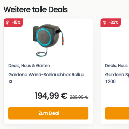
Weitere tolle Deals
-15%
-33%
Deals
,
Haus & Garten
Deals
,
Haus
Gardena Wand-Schlauchbox Rollup
Gardena Sp
XL
T200
194,99 €
229,99 €
Zum Deal