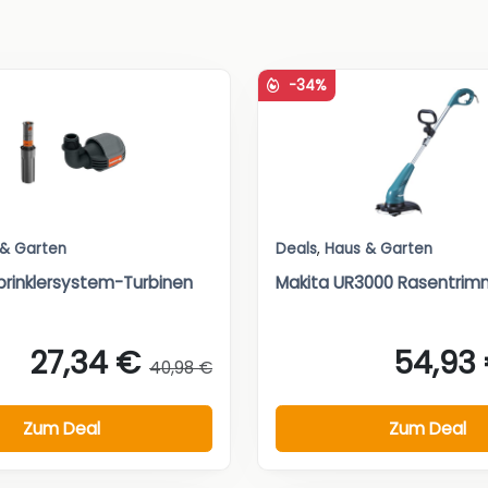
-34%
 & Garten
Deals
,
Haus & Garten
rinklersystem-Turbinen
Makita UR3000 Rasentrim
27,34 €
54,93
40,98 €
Zum Deal
Zum Deal