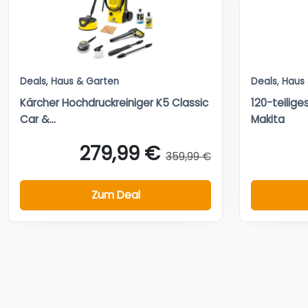
Deals
,
Haus & Garten
Deals
,
Haus
Kärcher Hochdruckreiniger K5 Classic
120-teilig
Car &...
Makita
279,99 €
359,99 €
Zum Deal