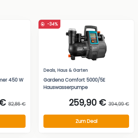
-34%
Deals
,
Haus & Garten
mer 450 W
Gardena Comfort 5000/5E
Hauswasserpumpe
 €
259,90 €
82,86 €
394,99 €
Zum Deal