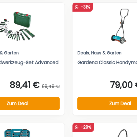
-31%
 & Garten
Deals
,
Haus & Garten
dwerkzeug-Set Advanced
Gardena Classic Handym
89,41 €
79,00
99,49 €
Zum Deal
Zum Deal
-29%