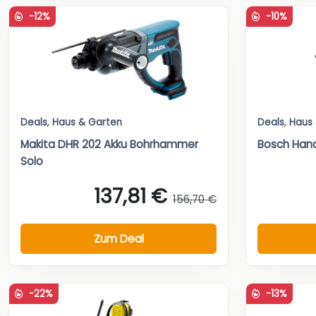
-12%
-10%
Deals
,
Haus & Garten
Deals
,
Haus
Makita DHR 202 Akku Bohrhammer
Bosch Han
Solo
137,81 €
156,70 €
Zum Deal
-22%
-13%