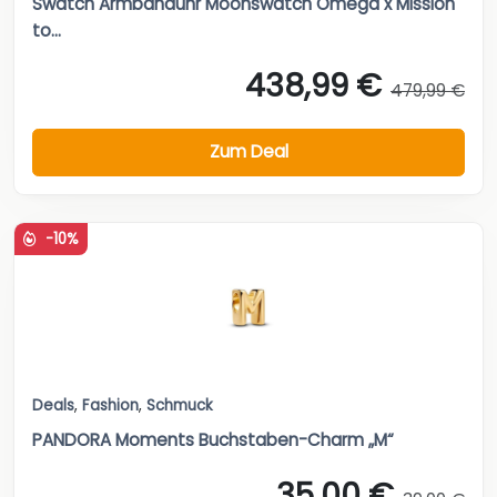
Swatch Armbanduhr Moonswatch Omega x Mission
to...
438,99 €
479,99 €
Zum Deal
-10%
Deals
,
Fashion
,
Schmuck
PANDORA Moments Buchstaben-Charm „M“
35,00 €