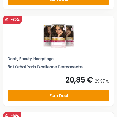
-30%
Deals
,
Beauty
,
Haarpflege
3x L’Oréal Paris Excellence Permanente...
20,85 €
29,97 €
Zum Deal
-14%