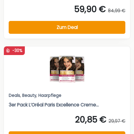
59,90 €
84,99 €
Zum Deal
-30%
Deals
,
Beauty
,
Haarpflege
3er Pack L’Oréal Paris Excellence Creme...
20,85 €
29,97 €