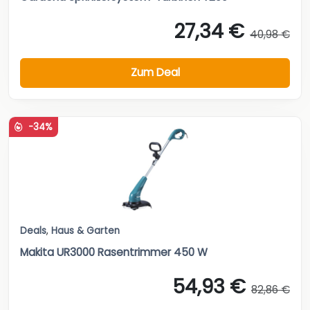
27,34 €
40,98 €
Zum Deal
-34%
Deals
,
Haus & Garten
Makita UR3000 Rasentrimmer 450 W
54,93 €
82,86 €