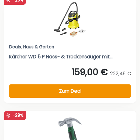
-29%
Deals
,
Haus & Garten
Kärcher WD 5 P Nass- & Trockensauger mit...
159,00 €
222,49 €
Zum Deal
-29%