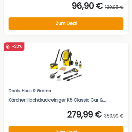
96,90 €
130,95 €
Zum Deal
-22%
Deals
,
Haus & Garten
Kärcher Hochdruckreiniger K5 Classic Car &...
279,99 €
359,99 €