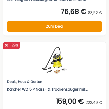
76,68 €
88,52 €
Zum Deal
-29%
Deals
,
Haus & Garten
Kärcher WD 5 P Nass- & Trockensauger mit...
159,00 €
222,49 €