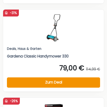
-31%
Deals
,
Haus & Garten
Gardena Classic Handymower 330
79,00 €
114,99 €
Zum Deal
-26%