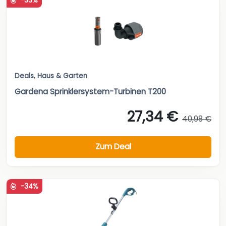
-33%
Deals
,
Haus & Garten
Gardena Sprinklersystem-Turbinen T200
27,34 €
40,98 €
Zum Deal
-34%