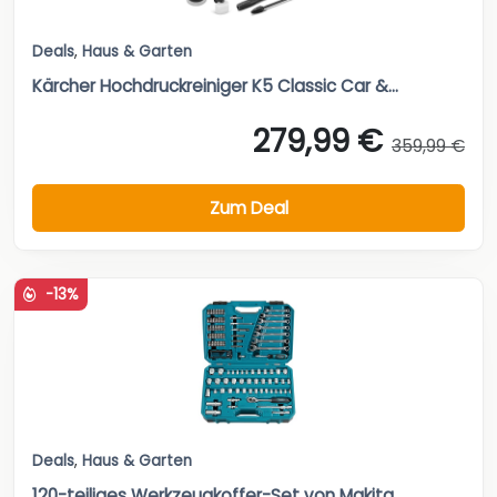
Deals
,
Haus & Garten
Kärcher Hochdruckreiniger K5 Classic Car &...
279,99 €
359,99 €
Zum Deal
-13%
Deals
,
Haus & Garten
120-teiliges Werkzeugkoffer-Set von Makita