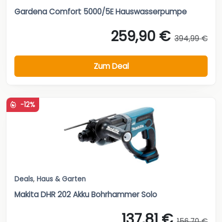
Gardena Comfort 5000/5E Hauswasserpumpe
259,90 €
394,99 €
Zum Deal
-12%
Deals
,
Haus & Garten
Makita DHR 202 Akku Bohrhammer Solo
137,81 €
156,70 €