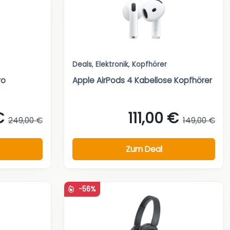
Deals
,
Elektronik
,
Kopfhörer
ro
Apple AirPods 4 Kabellose Kopfhörer
€
111,00 €
249,00 €
149,00 €
Zum Deal
-56%