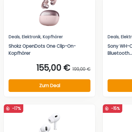
Deals
,
Elektronik
,
Kopfhörer
Deals
,
Elekt
Shokz OpenDots One Clip-On-
Sony WH-C
Kopfhörer
Bluetooth...
155,00 €
199,00 €
Zum Deal
-17%
-15%