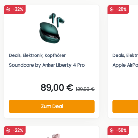
-32%
-20%
Deals
,
Elektronik
,
Kopfhörer
Deals
,
Elekt
Soundcore by Anker Liberty 4 Pro
Apple AirPo
89,00 €
129,99 €
Zum Deal
-22%
-50%