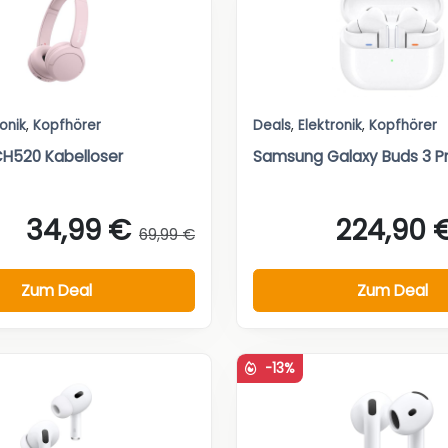
ronik
,
Kopfhörer
Deals
,
Elektronik
,
Kopfhörer
H520 Kabelloser
Samsung Galaxy Buds 3 P
34,99 €
224,90 
69,99 €
Zum Deal
Zum Deal
-13%