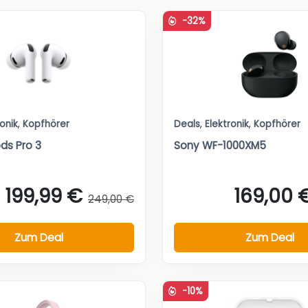
-32%
ronik
,
Kopfhörer
Deals
,
Elektronik
,
Kopfhörer
ds Pro 3
Sony WF-1000XM5
199,99 €
169,00 
249,00 €
Zum Deal
Zum Deal
-10%