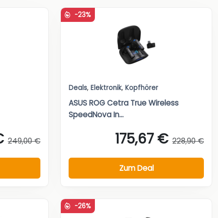
-23%
Deals
,
Elektronik
,
Kopfhörer
ASUS ROG Cetra True Wireless
SpeedNova In...
€
175,67 €
249,00 €
228,90 €
Zum Deal
-26%