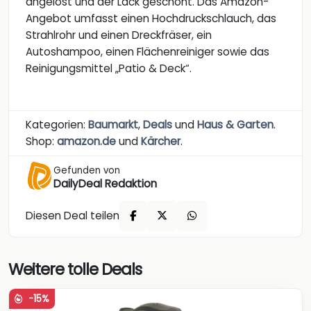
angelöst und der Lack geschont. Das Amazon-
Angebot umfasst einen Hochdruckschlauch, das
Strahlrohr und einen Dreckfräser, ein
Autoshampoo, einen Flächenreiniger sowie das
Reinigungsmittel „Patio & Deck“.
Kategorien:
Baumarkt
,
Deals
und
Haus & Garten
.
Shop:
amazon.de
und
Kärcher
.
Gefunden von
DailyDeal Redaktion
Diesen Deal teilen
Weitere tolle Deals
-15%