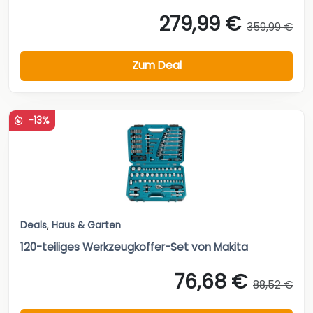
279,99 €
359,99 €
Zum Deal
-13%
Deals
,
Haus & Garten
120-teiliges Werkzeugkoffer-Set von Makita
76,68 €
88,52 €