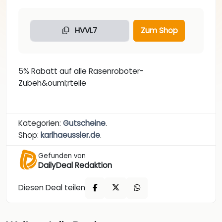
HVVL7
Zum Shop
5% Rabatt auf alle Rasenroboter-
Zubeh&ouml;rteile
Kategorien:
Gutscheine
.
Shop:
karlhaeussler.de
.
Gefunden von
DailyDeal Redaktion
Diesen Deal teilen