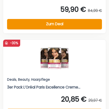
59,90 €
84,99 €
Zum Deal
-30%
Deals
,
Beauty
,
Haarpflege
3er Pack L’Oréal Paris Excellence Creme...
20,85 €
29,97 €