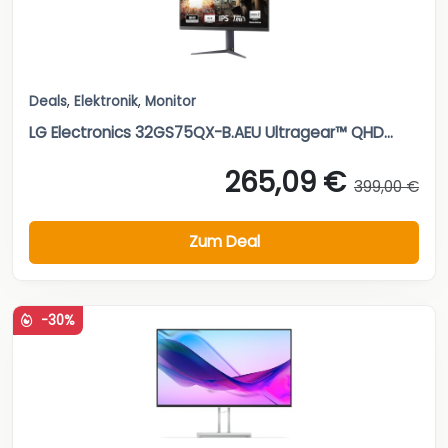
Deals
,
Elektronik
,
Monitor
LG Electronics 32GS75QX-B.AEU Ultragear™ QHD...
265,09 €
399,00 €
Zum Deal
-30%