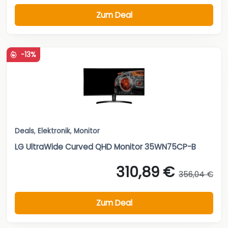
Zum Deal
-13%
Deals
,
Elektronik
,
Monitor
LG UltraWide Curved QHD Monitor 35WN75CP-B
310,89 €
356,04 €
Zum Deal