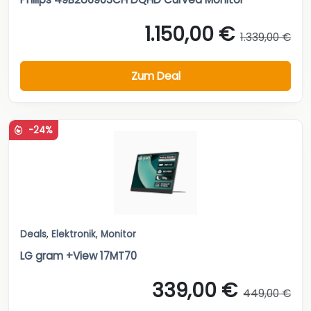
1.150,00 €
1.339,00 €
Zum Deal
-24%
Deals
,
Elektronik
,
Monitor
LG gram +View 17MT70
339,00 €
449,00 €