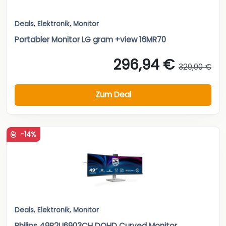
Deals
,
Elektronik
,
Monitor
Portabler Monitor LG gram +view 16MR70
296,94 €
329,00 €
Zum Deal
-14%
Deals
,
Elektronik
,
Monitor
Philips 49B2U6903CH DQHD Curved Monitor