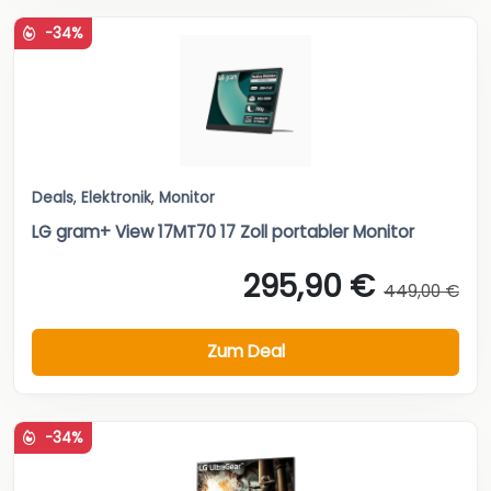
-34%
Deals
,
Elektronik
,
Monitor
LG gram+ View 17MT70 17 Zoll portabler Monitor
295,90 €
449,00 €
Zum Deal
-34%