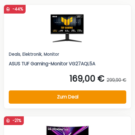
-44%
Deals
,
Elektronik
,
Monitor
ASUS TUF Gaming-Monitor VG27AQL5A
169,00 €
299,90 €
Zum Deal
-21%