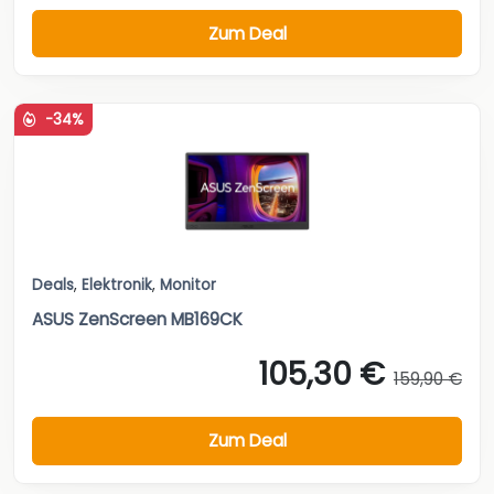
Zum Deal
-34%
Deals
,
Elektronik
,
Monitor
ASUS ZenScreen MB169CK
105,30 €
159,90 €
Zum Deal