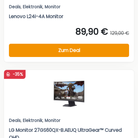
Deals
,
Elektronik
,
Monitor
Lenovo L24i-4A Monitor
89,90 €
129,00 €
Zum Deal
-35%
Deals
,
Elektronik
,
Monitor
LG Monitor 27GS60QX-B.AEUQ UltraGear™ Curved
QHD...