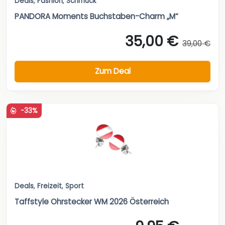
Deals
,
Fashion
,
Schmuck
PANDORA Moments Buchstaben-Charm „M“
35,00 €
39,00 €
Zum Deal
-33%
Deals
,
Freizeit
,
Sport
Taffstyle Ohrstecker WM 2026 Österreich