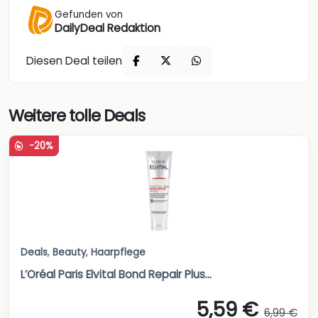
Gefunden von
DailyDeal Redaktion
Diesen Deal teilen
Weitere tolle Deals
-20%
Deals
,
Beauty
,
Haarpflege
L’Oréal Paris Elvital Bond Repair Plus...
5,59 €
6,99 €