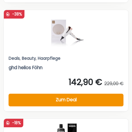
-38%
Deals
,
Beauty
,
Haarpflege
ghd helios Föhn
142,90 €
229,00 €
Zum Deal
-18%