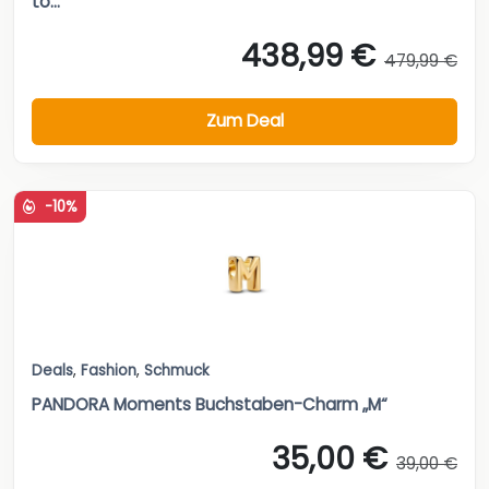
to...
438,99 €
479,99 €
Zum Deal
-10%
Deals
,
Fashion
,
Schmuck
PANDORA Moments Buchstaben-Charm „M“
35,00 €
39,00 €