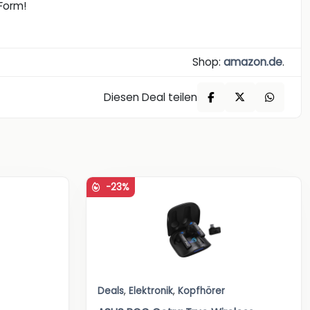
 Form!
Shop:
amazon.de
.
Diesen Deal teilen
-23%
Deals
,
Elektronik
,
Kopfhörer