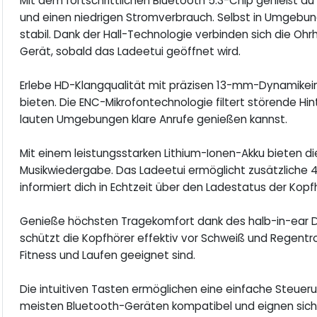
Mit dem fortschrittlichen Bluetooth 5.3-Chip genießt du
und einen niedrigen Stromverbrauch. Selbst in Umgebun
stabil. Dank der Hall-Technologie verbinden sich die O
Gerät, sobald das Ladeetui geöffnet wird.
Erlebe HD-Klangqualität mit präzisen 13-mm-Dynamikei
bieten. Die ENC-Mikrofontechnologie filtert störende Hi
lauten Umgebungen klare Anrufe genießen kannst.
Mit einem leistungsstarken Lithium-Ionen-Akku bieten d
Musikwiedergabe. Das Ladeetui ermöglicht zusätzliche 
informiert dich in Echtzeit über den Ladestatus der Kopf
Genieße höchsten Tragekomfort dank des halb-in-ear D
schützt die Kopfhörer effektiv vor Schweiß und Regentrop
Fitness und Laufen geeignet sind.
Die intuitiven Tasten ermöglichen eine einfache Steueru
meisten Bluetooth-Geräten kompatibel und eignen sich 