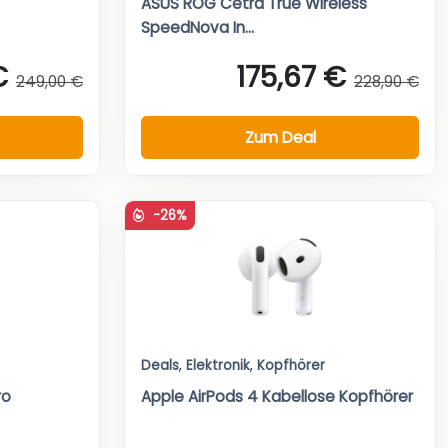
ASUS ROG Cetra True Wireless
SpeedNova In...
€
175,67 €
249,00 €
228,90 €
Zum Deal
-26%
Deals
,
Elektronik
,
Kopfhörer
ro
Apple AirPods 4 Kabellose Kopfhörer