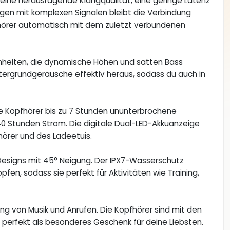
 eine herausragende Klangqualität, eine geringe Latenz
gen mit komplexen Signalen bleibt die Verbindung
hrhörer automatisch mit dem zuletzt verbundenen
nheiten, die dynamische Höhen und satten Bass
ntergrundgeräusche effektiv heraus, sodass du auch in
ie Kopfhörer bis zu 7 Stunden ununterbrochene
40 Stunden Strom. Die digitale Dual-LED-Akkuanzeige
hörer und des Ladeetuis.
esigns mit 45° Neigung. Der IPX7-Wasserschutz
fen, sodass sie perfekt für Aktivitäten wie Training,
ng von Musik und Anrufen. Die Kopfhörer sind mit den
perfekt als besonderes Geschenk für deine Liebsten.