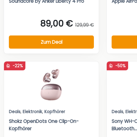
Soundcore by Anker Liberty 4 Pro
Apple AirPo
89,00 €
129,99 €
Zum Deal
-22%
-50%
Deals
,
Elektronik
,
Kopfhörer
Deals
,
Elekt
Shokz OpenDots One Clip-On-
Sony WH-C
Kopfhörer
Bluetooth...