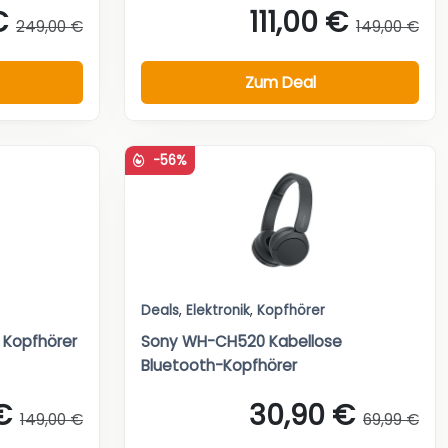
€
111,00 €
249,00 €
149,00 €
Zum Deal
-56%
Deals
,
Elektronik
,
Kopfhörer
 Kopfhörer
Sony WH-CH520 Kabellose
Bluetooth-Kopfhörer
€
30,90 €
149,00 €
69,99 €