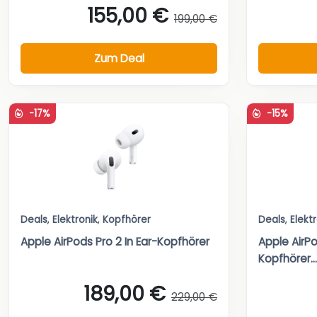
155,00 €
199,00 €
Zum Deal
-17%
-15%
Deals
,
Elektronik
,
Kopfhörer
Deals
,
Elekt
Apple AirPods Pro 2 In Ear-Kopfhörer
Apple AirPo
Kopfhörer...
189,00 €
229,00 €