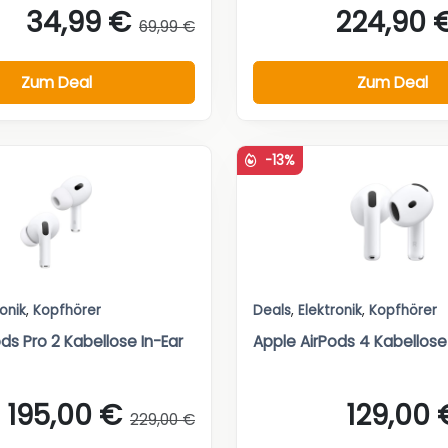
34,99 €
224,90 
69,99 €
Zum Deal
Zum Deal
-13%
ronik
,
Kopfhörer
Deals
,
Elektronik
,
Kopfhörer
ds Pro 2 Kabellose In-Ear
Apple AirPods 4 Kabellose
195,00 €
129,00 
229,00 €