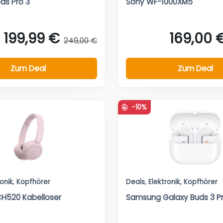
ds Pro 3
Sony WF-1000XM5
199,99 €
169,00 
249,00 €
Zum Deal
Zum Deal
-10%
ronik
,
Kopfhörer
Deals
,
Elektronik
,
Kopfhörer
H520 Kabelloser
Samsung Galaxy Buds 3 P